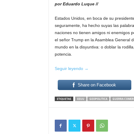
por Eduardo Luque //
Estados Unidos, en boca de su presidente,
seguramente, ha hecho suyas las palabras
naciones no tienen amigos ni enemigos p
el señor Trump en la Asamblea General de
mundo en la disyuntiva: o doblar la rodill
potencia.
Estados
Seguir leyendo
→
Unidos
declaran
Share on Facebook
guerra
con
ETIQUETAS
EEUU
GEOPOLITICA
GUERRA COMER
todo
el
mundo