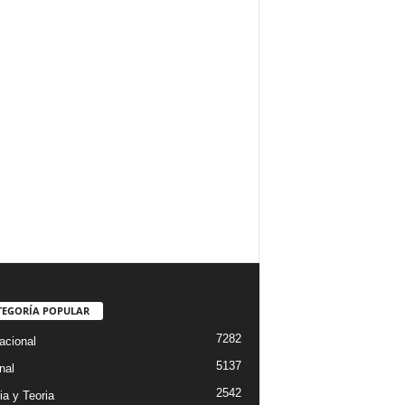
TEGORÍA POPULAR
7282
acional
5137
nal
2542
ia y Teoria