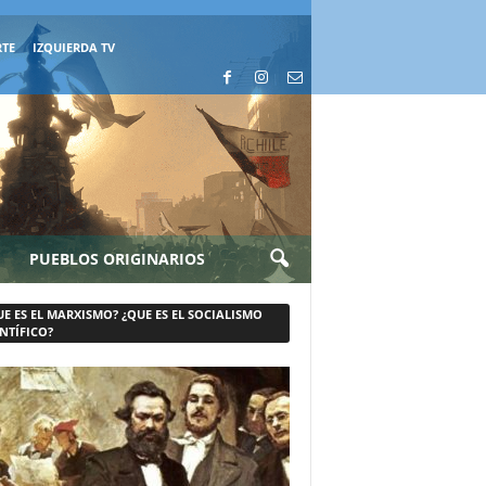
RTE
IZQUIERDA TV
PUEBLOS ORIGINARIOS
UE ES EL MARXISMO? ¿QUE ES EL SOCIALISMO
NTÍFICO?