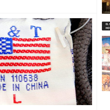
EL
HO