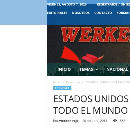
VIERNES, AGOSTO 7, 2026
REGISTRARSE / UNIR
EDITORIALES
NOSOTROS
CONTACTO
FORMAC
INICIO
TEMAS
NACIONAL
Inicio
Economía
ESTADOS UNIDOS DECLARAN G
ECONOMÍA
ESTADOS UNIDOS
TODO EL MUNDO
Por
werken rojo
-
20 octubre, 2018
1582