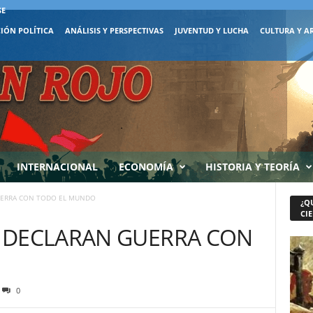
SE
IÓN POLÍTICA
ANÁLISIS Y PERSPECTIVAS
JUVENTUD Y LUCHA
CULTURA Y A
INTERNACIONAL
ECONOMÍA
HISTORIA Y TEORÍA
UERRA CON TODO EL MUNDO
¿Q
CIE
 DECLARAN GUERRA CON
0