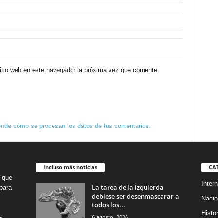
sitio web en este navegador la próxima vez que comente.
nde cómo se procesan los datos de tus comentarios.
Incluso más noticias
CA
o que
Intern
La tarea de la izquierda
para
debiese ser desenmascarar a
Nacio
todos los...
Histor
6 agosto, 2026