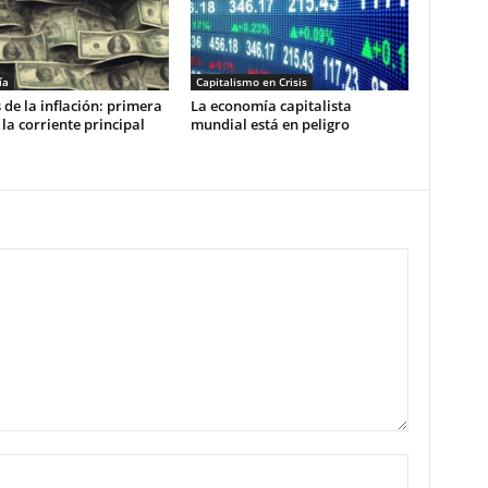
ía
Capitalismo en Crisis
 de la inflación: primera
La economía capitalista
 la corriente principal
mundial está en peligro