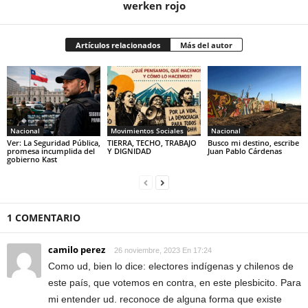
werken rojo
Artículos relacionados
Más del autor
Nacional
Movimientos Sociales
Nacional
Ver: La Seguridad Pública,
TIERRA, TECHO, TRABAJO
Busco mi destino, escribe
promesa incumplida del
Y DIGNIDAD
Juan Pablo Cárdenas
gobierno Kast
1 COMENTARIO
camilo perez
26 noviembre, 2023 En 17:24
Como ud, bien lo dice: electores indígenas y chilenos de
este país, que votemos en contra, en este plesbicito. Para
mi entender ud. reconoce de alguna forma que existe