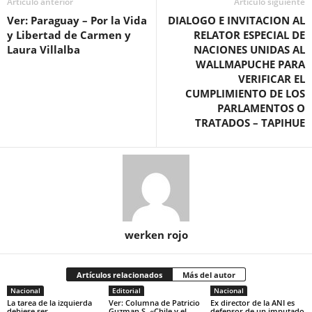
Artículo anterior
Artículo siguiente
Ver: Paraguay – Por la Vida
DIALOGO E INVITACION AL
y Libertad de Carmen y
RELATOR ESPECIAL DE
Laura Villalba
NACIONES UNIDAS AL
WALLMAPUCHE PARA
VERIFICAR EL
CUMPLIMIENTO DE LOS
PARLAMENTOS O
TRATADOS – TAPIHUE
werken rojo
Artículos relacionados
Más del autor
Nacional
Editorial
Nacional
La tarea de la izquierda
Ver: Columna de Patricio
Ex director de la ANI es
debiese ser
Guzman S. «Chile y el
defensor de un imputado