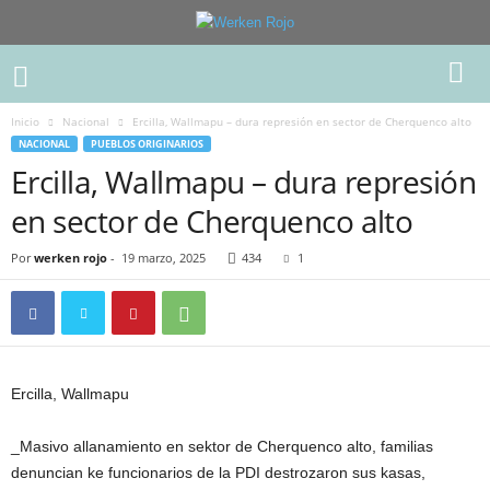
Inicio
Nacional
Ercilla, Wallmapu – dura represión en sector de Cherquenco alto
NACIONAL
PUEBLOS ORIGINARIOS
Ercilla, Wallmapu – dura represión
en sector de Cherquenco alto
Por
werken rojo
-
19 marzo, 2025
434
1
Ercilla, Wallmapu
_Masivo allanamiento en sektor de Cherquenco alto, familias
denuncian ke funcionarios de la PDI destrozaron sus kasas,