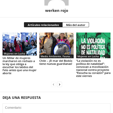
werken rojo
Artículos relacionados
Más del autor
Mujeres en Lucha
Medio Ambiente, Fauna y Sociedad
Mujeres en Lucha
Un Millar de mujeres
Chile – ¡El mar del Biobío
“La violación no es
marcharon en rechazo a
tiene nuevas guardianas!
política de natalidad”:
la ley que obliga a
convocan a movilización
escuchar los latidos del
nacional contra proyecto
Feto antes que una mujer
“Escucha su corazón” para
aborte
este viernes
DEJA UNA RESPUESTA