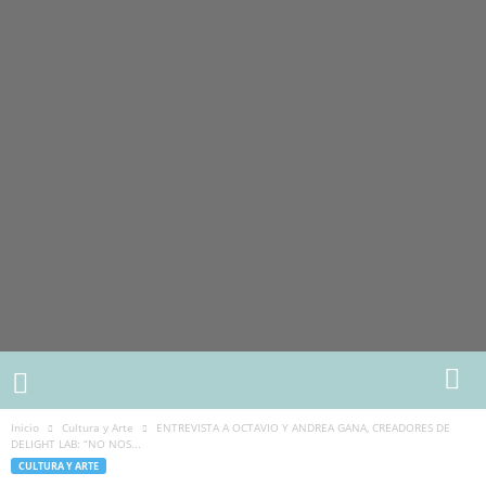
Inicio
Cultura y Arte
ENTREVISTA A OCTAVIO Y ANDREA GANA, CREADORES DE
DELIGHT LAB: “NO NOS...
CULTURA Y ARTE