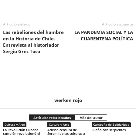
Artículo anterior
Artículo siguiente
Las rebeliones del hambre
LA PANDEMIA SOCIAL Y LA
en la Historia de Chile.
CUARENTENA POLÍTICA
Entrevista al historiador
Sergio Grez Toso
werken rojo
Artículos relacionados
Más del autor
Cultura y Arte
Cultura y Arte
Campaña de Solidaridad
La Revolución Cubana
Acusan censura de
Sueño con serpientes
también revolucionó el
Seremi de las culturas a