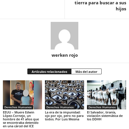
tierra para buscar a sus
hijos
werken rojo
Artículos relacionados
Más del autor
Derechos Humanos
Derechos Humanos
Derechos Humanos
EEUU – Muere Edwin
La era de la impunidad:
El Salvador, tiranía,
López-Cornejo, un
ojo por ojo, pero no para
violación sistemática de
hombre de 41 años que
todos. Por Luis Mesina
los DDHH
se encontraba detenido
en una cárcel del ICE