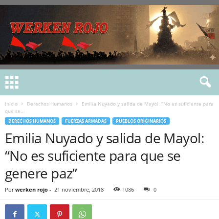
Inicio
Derechos Humanos
Emilia Nuyado y salida de Mayol: “No es suficiente para
que se...
DERECHOS HUMANOS
FUERZAS ARMADAS
PUEBLOS ORIGINARIOS
Emilia Nuyado y salida de Mayol:
“No es suficiente para que se
genere paz”
Por
werken rojo
-
21 noviembre, 2018
1086
0