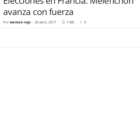
Elecciones en Francia: Mélenchon
avanza con fuerza
Por
werken rojo
-
20 abril, 2017
1188
0