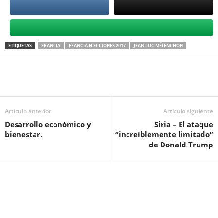
ETIQUETAS
FRANCIA
FRANCIA ELECCIONES 2017
JEAN-LUC MÉLENCHON
Artículo anterior
Artículo siguiente
Desarrollo económico y
Siria – El ataque
bienestar.
“increíblemente limitado”
de Donald Trump