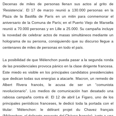
Decenas de miles de personas llenan sus actos al grito de
‘Resistencia’. El 17 de marzo reunió a 130.000 personas en la
Plaza de la Bastilla de París en un mitin para conmemorar el
aniversario de la Comuna de París; en el Puerto Viejo de Marsella
reunió a 70.000 personas y en Lille a 25.000. Su campaña incluye
la novedad de celebrar actos de masas simultáneos mediante un
holograma de su persona, consiguiendo que su discurso llegue a
centenares de miles de personas en todo el país.
La posibilidad de que Mélenchon pueda pasar a la segunda ronda
de las presidenciales provoca pánico en la clase dirigente francesa.
Este miedo es visible en los principales candidatos presidenciales
que dedican todas sus energías a atacarle. Macron, un remedo de
Albert Rivera francés, le acusa de ser un “comunista
revolucionario”. Los medios de comunicación han desatado una
rabiosa campaña contra él. El 12 de abril Le Figaro, uno de los
principales periódicos franceses, le dedicó toda la portada con el
titular: ‘Mélenchon: le délirant projet du Chavez français
(Mélenchon: el delirante proyecto del Chávez francés), junto a una