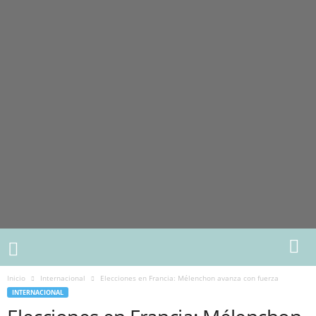
Inicio
Internacional
Elecciones en Francia: Mélenchon avanza con fuerza
INTERNACIONAL