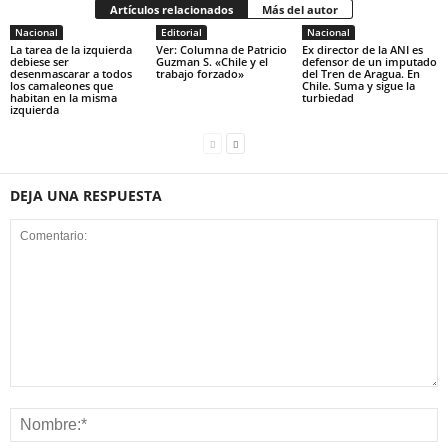
Artículos relacionados
Más del autor
Nacional
Editorial
Nacional
La tarea de la izquierda
Ver: Columna de Patricio
Ex director de la ANI es
debiese ser
Guzman S. «Chile y el
defensor de un imputado
desenmascarar a todos
trabajo forzado»
del Tren de Aragua. En
los camaleones que
Chile. Suma y sigue la
habitan en la misma
turbiedad
izquierda
DEJA UNA RESPUESTA