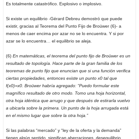
Es totalmente catastrófico. Explosivo o implosivo.
Si existe un equilibrio -Gérard Debreu demostró que puede
existir, gracias al Teorema del Punto Fijo de Broüwer (6)- a
menos de caer encima por azar no se lo encuentra. Y si por
azar se lo encuentra… el equilibrio se aleja.
(6)
En matemáticas, el teorema del punto fijo de Broüwer es un
resultado de topología. Hace parte de la gran familia de los
teoremas de punto fijo que enuncian que si una función verifica
ciertas propiedades, entonces existe un punto x0 tal que
f(x0)=x0. Broüwer habría agregado: “Puedo formular este
magnífico resultado de otro modo. Tomo una hoja horizontal,
otra hoja idéntica que arrugo y que después de estirarla vuelvo
a ubicarla sobre la primera. Un punto de la hoja arrugada está
en el mismo lugar que sobre la otra hoja.”
Si las palabras “mercado” y “ley de la oferta y la demanda”
tienen algún sentido, significan aberraciones, desequilibrio,