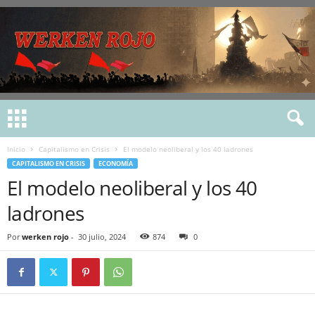
Inicio
Capitalismo en Crisis
El modelo neoliberal y los 40 ladrones
CAPITALISMO EN CRISIS
ECONOMÍA
El modelo neoliberal y los 40
ladrones
Por
werken rojo
-
30 julio, 2024
874
0