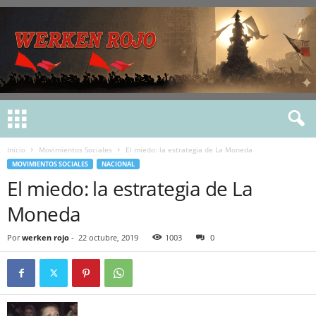
Inicio
Movimientos Sociales
El miedo: la estrategia de La Moneda
MOVIMIENTOS SOCIALES
NACIONAL
El miedo: la estrategia de La
Moneda
Por
werken rojo
-
22 octubre, 2019
1003
0