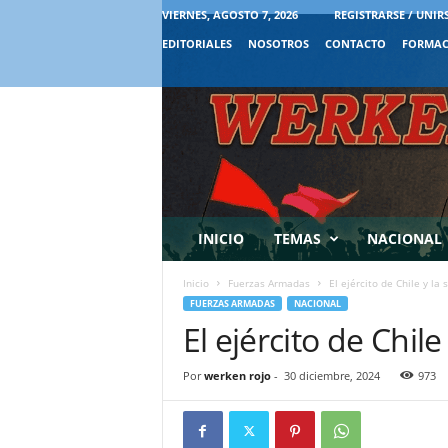
VIERNES, AGOSTO 7, 2026
REGISTRARSE / UNIR
EDITORIALES
NOSOTROS
CONTACTO
FORMAC
INICIO
TEMAS
NACIONAL
Inicio
Fuerzas Armadas
El ejército de Chile y la
FUERZAS ARMADAS
NACIONAL
El ejército de Chil
Por
werken rojo
-
30 diciembre, 2024
973