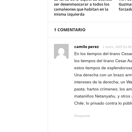
ser desenmascarar a todos los
Guzman 
camaleones que habitan en la
forzad
misma izquierda
1 COMENTARIO
camilo perez
1 enero, 2025 En 06
En los tiempos del tirano Cesar
los tiempos del tirano Cesar Au
estos tiempos de esplendorosa
Una derecha con un brazo armad
intereses de la derecha; un Wa
pasta; hartos crímenes; los am
mataniños Netanyahu, y otros a
Chile; lo privado contra lo públ
Respuesta