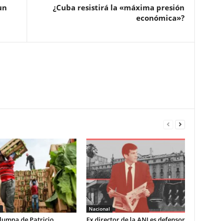
un
¿Cuba resistirá la «máxima presión
económica»?
l
Nacional
lumna de Patricio
Ex director de la ANI es defensor