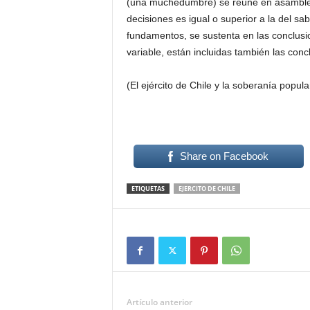
(una muchedumbre) se reúne en asamblea, 
decisiones es igual o superior a la del sabi
fundamentos, se sustenta en las conclusi
variable, están incluidas también las conc
(El ejército de Chile y la soberanía popul
Share on Facebook
ETIQUETAS
EJERCITO DE CHILE
Artículo anterior