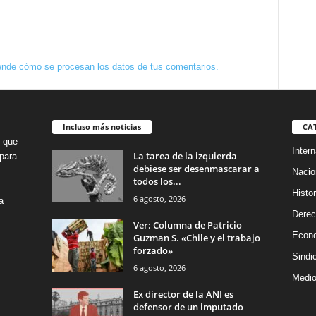
nde cómo se procesan los datos de tus comentarios.
Incluso más noticias
CA
o que
Intern
La tarea de la izquierda
para
debiese ser desenmascarar a
Nacio
todos los...
Histor
6 agosto, 2026
a
Dere
Ver: Columna de Patricio
Econ
Guzman S. «Chile y el trabajo
forzado»
Sindi
6 agosto, 2026
Medio
Ex director de la ANI es
defensor de un imputado