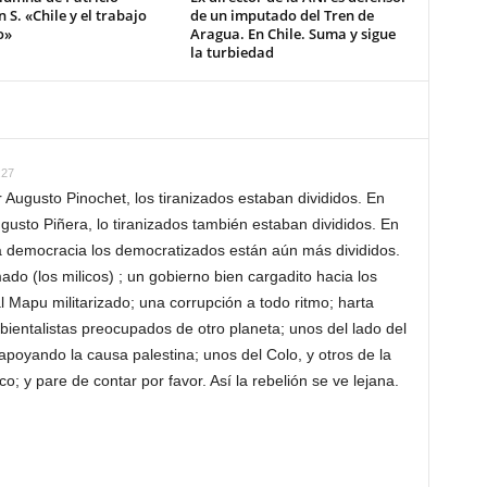
S. «Chile y el trabajo
de un imputado del Tren de
o»
Aragua. En Chile. Suma y sigue
la turbiedad
:27
 Augusto Pinochet, los tiranizados estaban divididos. En
gusto Piñera, lo tiranizados también estaban divididos. En
 democracia los democratizados están aún más divididos.
o (los milicos) ; un gobierno bien cargadito hacia los
l Mapu militarizado; una corrupción a todo ritmo; harta
bientalistas preocupados de otro planeta; unos del lado del
poyando la causa palestina; unos del Colo, y otros de la
ico; y pare de contar por favor. Así la rebelión se ve lejana.