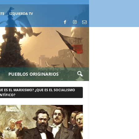
RTE
IZQUIERDA TV
PUEBLOS ORIGINARIOS
UE ES EL MARXISMO? ¿QUE ES EL SOCIALISMO
NTÍFICO?