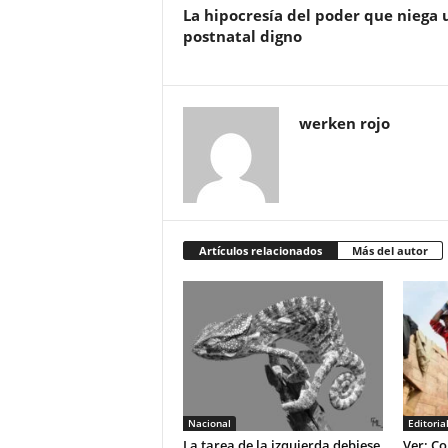
La hipocresía del poder que niega 
postnatal digno
werken rojo
Artículos relacionados
Más del autor
Nacional
Editoria
La tarea de la izquierda debiese
Ver: Co