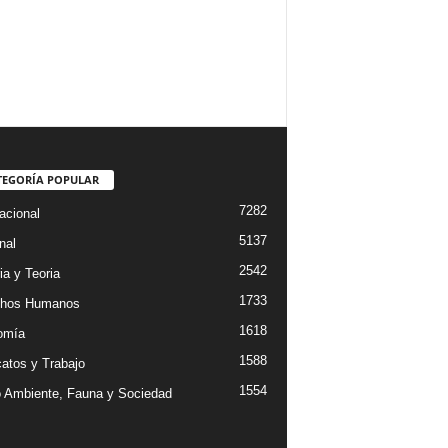
TEGORÍA POPULAR
7282
acional
5137
nal
2542
ia y Teoria
1733
chos Humanos
1618
omía
1588
catos y Trabajo
1554
 Ambiente, Fauna y Sociedad