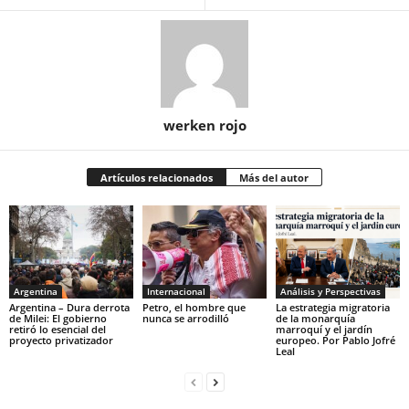
werken rojo
Artículos relacionados
Más del autor
Argentina
Internacional
Análisis y Perspectivas
Argentina – Dura derrota
Petro, el hombre que
La estrategia migratoria
de Milei: El gobierno
nunca se arrodilló
de la monarquía
retiró lo esencial del
marroquí y el jardín
proyecto privatizador
europeo. Por Pablo Jofré
Leal