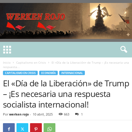
Inicio
Capitalismo en Crisis
El «Día de la Liberación» de Trump – ¡Es necesaria una
respuesta...
CAPITALISMO EN CRISIS
ECONOMÍA
INTERNACIONAL
El «Día de la Liberación» de Trump
– ¡Es necesaria una respuesta
socialista internacional!
Por
werken rojo
-
10 abril, 2025
663
1