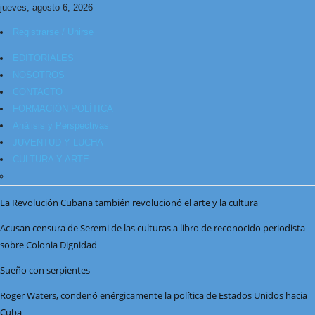
jueves, agosto 6, 2026
Registrarse / Unirse
EDITORIALES
NOSOTROS
CONTACTO
FORMACIÓN POLÍTICA
Análisis y Perspectivas
JUVENTUD Y LUCHA
CULTURA Y ARTE
La Revolución Cubana también revolucionó el arte y la cultura
Acusan censura de Seremi de las culturas a libro de reconocido periodista
sobre Colonia Dignidad
Sueño con serpientes
Roger Waters, condenó enérgicamente la política de Estados Unidos hacia
Cuba