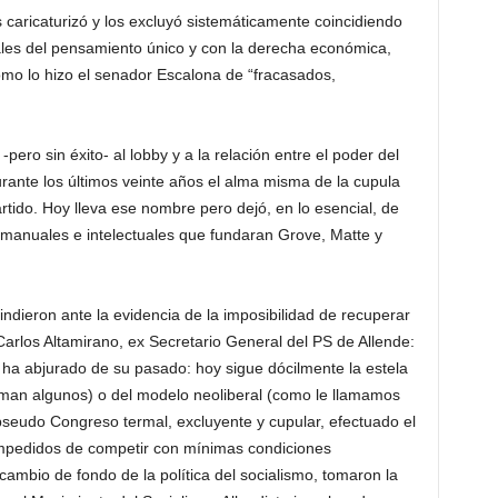
los caricaturizó y los excluyó sistemáticamente coincidiendo
les del pensamiento único y con la derecha económica,
como lo hizo el senador Escalona de “fracasados,
pero sin éxito- al lobby y a la relación entre el poder del
urante los últimos veinte años el alma misma de la cupula
rtido. Hoy lleva ese nombre pero dejó, en lo esencial, de
s manuales e intelectuales que fundaran Grove, Matte y
rindieron ante la evidencia de la imposibilidad de recuperar
 Carlos Altamirano, ex Secretario General del PS de Allende:
a ha abjurado de su pasado: hoy sigue dócilmente la estela
man algunos) o del modelo neoliberal (como le llamamos
seudo Congreso termal, excluyente y cupular, efectuado el
impedidos de competir con mínimas condiciones
cambio de fondo de la política del socialismo, tomaron la