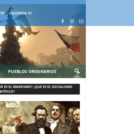
RTE
IZQUIERDA TV
PUEBLOS ORIGINARIOS
UE ES EL MARXISMO? ¿QUE ES EL SOCIALISMO
NTÍFICO?