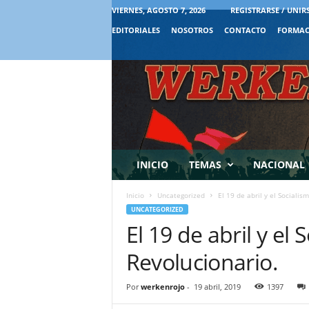
VIERNES, AGOSTO 7, 2026
REGISTRARSE / UNIR
EDITORIALES
NOSOTROS
CONTACTO
FORMAC
INICIO
TEMAS
NACIONAL
Inicio
Uncategorized
El 19 de abril y el Socialis
UNCATEGORIZED
El 19 de abril y el 
Revolucionario.
Por
werkenrojo
-
19 abril, 2019
1397