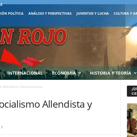
SE
IÓN POLÍTICA
ANÁLISIS Y PERSPECTIVAS
JUVENTUD Y LUCHA
CULTURA Y A
INTERNACIONAL
ECONOMÍA
HISTORIA Y TEORÍA
mo Allendista y Revolucionario.
¿Q
CIE
Socialismo Allendista y
1