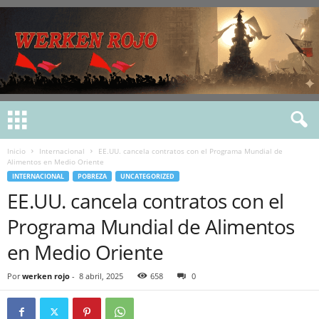
Inicio
Internacional
EE.UU. cancela contratos con el Programa Mundial de
Alimentos en Medio Oriente
INTERNACIONAL
POBREZA
UNCATEGORIZED
EE.UU. cancela contratos con el
Programa Mundial de Alimentos
en Medio Oriente
Por
werken rojo
-
8 abril, 2025
658
0