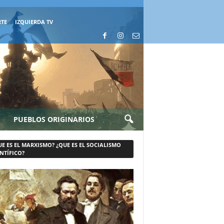
RTE
IZQUIERDA TV
PUEBLOS ORIGINARIOS
UE ES EL MARXISMO? ¿QUE ES EL SOCIALISMO
NTÍFICO?