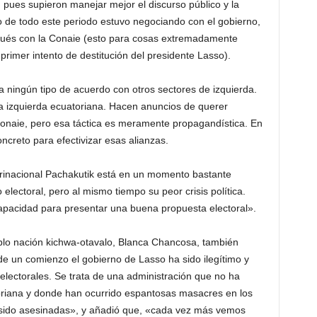
 pues supieron manejar mejor el discurso público y la
go de todo este periodo estuvo negociando con el gobierno,
spués con la Conaie (esto para cosas extremadamente
primer intento de destitución del presidente Lasso).
sa ningún tipo de acuerdo con otros sectores de izquierda.
a izquierda ecuatoriana. Hacen anuncios de querer
 Conaie, pero esa táctica es meramente propagandística. En
oncreto para efectivizar esas alianzas.
urinacional Pachakutik está en un momento bastante
 electoral, pero al mismo tiempo su peor crisis política.
pacidad para presentar una buena propuesta electoral».
eblo nación kichwa-otavalo, Blanca Chancosa, también
de un comienzo el gobierno de Lasso ha sido ilegítimo y
 electorales. Se trata de una administración que no ha
oriana y donde han ocurrido espantosas masacres en los
sido asesinadas», y añadió que, «cada vez más vemos