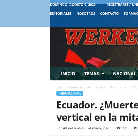
DOMINGO, AGOSTO 9, 2026
REGISTRARSE / UN
EDITORIALES
NOSOTROS
CONTACTO
FORMAC
INICIO
TEMAS
NACIONAL
Inicio
Internacional
Ecuador. ¿Muerte cruzada? U
INTERNACIONAL
Ecuador. ¿Muerte
vertical en la mi
Por
werken rojo
-
24 mayo, 2023
721