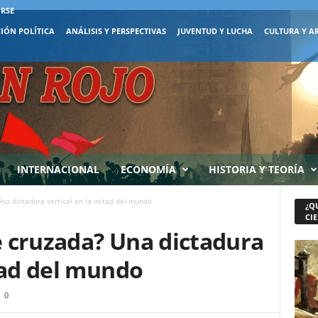
IRSE
IÓN POLÍTICA
ANÁLISIS Y PERSPECTIVAS
JUVENTUD Y LUCHA
CULTURA Y A
INTERNACIONAL
ECONOMÍA
HISTORIA Y TEORÍA
na dictadura vertical en la mitad del mundo
¿Q
CIE
 cruzada? Una dictadura
tad del mundo
0