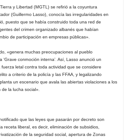
ierra y Libertad (MGTL) se refirió a la coyuntura
tador (Guillermo Lasso), conocía las irregularidades en
ió, puesto que se había construido toda una red de
gentes del crimen organizado albanés que habían
mbio de participación en empresas públicas».
ndo, «genera muchas preocupaciones al pueblo
na ‘Grave conmoción interna’. Así, Lasso anunció un
a fuerza letal contra toda actividad que se considere
lito a criterio de la policía y las FFAA, y legalizando
planta un escenario que avala las abiertas violaciones a los
 de la lucha social».
 notificado que las leyes que pasarán por decreto son
receta liberal, es decir, eliminación de subsidios,
privatización de la seguridad social, apertura de Zonas