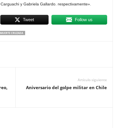
arguachi y Gabriela Gallardo. respectivamente».
Tweet
Follow us
 MUERTE CRUZADA
Artículo siguiente
reo,
Aniversario del golpe militar en Chile