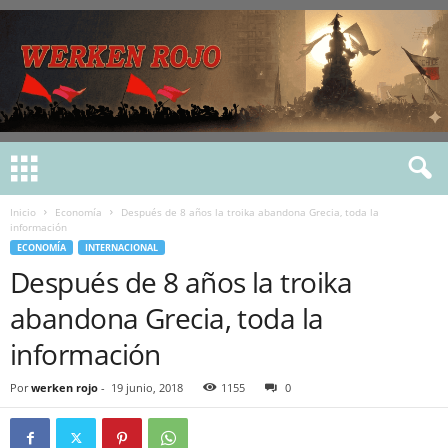
Inicio
Economía
Después de 8 años la troika abandona Grecia, toda la
información
ECONOMÍA
INTERNACIONAL
Después de 8 años la troika
abandona Grecia, toda la
información
Por
werken rojo
-
19 junio, 2018
1155
0