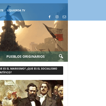
RTE
IZQUIERDA TV
PUEBLOS ORIGINARIOS
UE ES EL MARXISMO? ¿QUE ES EL SOCIALISMO
NTÍFICO?