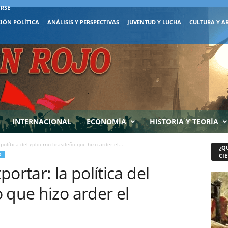
IRSE
IÓN POLÍTICA
ANÁLISIS Y PERSPECTIVAS
JUVENTUD Y LUCHA
CULTURA Y A
INTERNACIONAL
ECONOMÍA
HISTORIA Y TEORÍA
política del gobierno brasileño que hizo arder el...
¿Q
D
CIE
ortar: la política del
 que hizo arder el