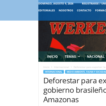
DOMINGO, AGOSTO 9, 2026
REGISTRARSE / UN
EDITORIALES
NOSOTROS
CONTACTO
FORMAC
INICIO
TEMAS
NACIONAL
Inicio
Internacional
Deforestar para exportar: la 
INTERNACIONAL
MEDIO AMBIENTE, FAUNA Y SOCIEDA
Deforestar para exp
gobierno brasileño
Amazonas