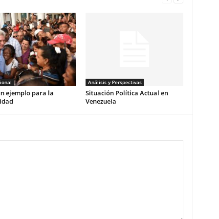
ional
Análisis y Perspectivas
n ejemplo para la
Situación Política Actual en
idad
Venezuela