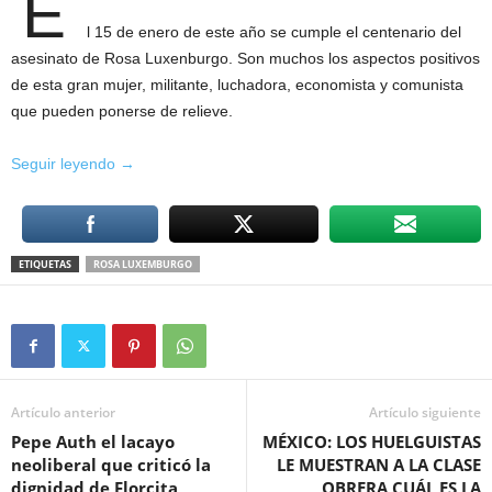
E
l 15 de enero de este año se cumple el centenario del
asesinato de Rosa Luxenburgo. Son muchos los aspectos positivos
de esta gran mujer, militante, luchadora, economista y comunista
que pueden ponerse de relieve.
Deconstruyendo
Seguir leyendo
→
la
economía
con
ETIQUETAS
ROSA LUXEMBURGO
Rosa
de
Luxemburgo
Artículo anterior
Artículo siguiente
Pepe Auth el lacayo
MÉXICO: LOS HUELGUISTAS
neoliberal que criticó la
LE MUESTRAN A LA CLASE
dignidad de Florcita
OBRERA CUÁL ES LA