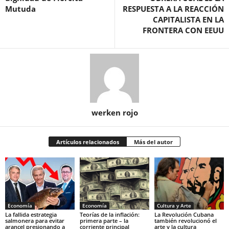
Mutuda
RESPUESTA A LA REACCIÓN
CAPITALISTA EN LA
FRONTERA CON EEUU
werken rojo
Artículos relacionados
Más del autor
Economía
Economía
Cultura y Arte
La fallida estrategia
Teorías de la inflación:
La Revolución Cubana
salmonera para evitar
primera parte – la
también revolucionó el
arancel presionando a
corriente principal
arte y la cultura