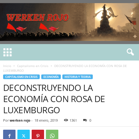
Inicio
Capitalismo en Crisis
DECONSTRUYENDO LA ECONOMÍA CON ROSA DE
LUXEMBURGO
CAPITALISMO EN CRISIS
ECONOMÍA
HISTORIA Y TEORIA
DECONSTRUYENDO LA
ECONOMÍA CON ROSA DE
LUXEMBURGO
Por
werken rojo
-
18 enero, 2019
1361
0