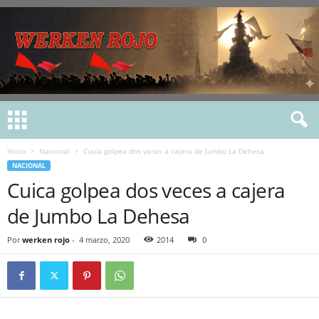
Inicio
Nacional
Cuica golpea dos veces a cajera de Jumbo La Dehesa
NACIONAL
Cuica golpea dos veces a cajera
de Jumbo La Dehesa
Por
werken rojo
-
4 marzo, 2020
2014
0