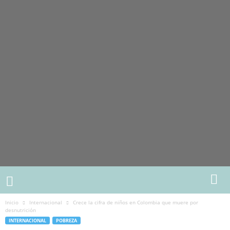
Inicio
Internacional
Crece la cifra de niños en Colombia que muere por
desnutrición
INTERNACIONAL
POBREZA