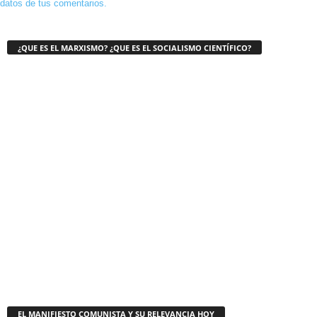
datos de tus comentarios.
¿QUE ES EL MARXISMO? ¿QUE ES EL SOCIALISMO CIENTÍFICO?
EL MANIFIESTO COMUNISTA Y SU RELEVANCIA HOY