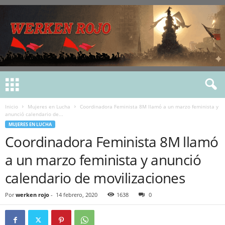
Inicio
Mujeres en Lucha
Coordinadora Feminista 8M llamó a un marzo feminista y
anunció calendario de...
MUJERES EN LUCHA
Coordinadora Feminista 8M llamó
a un marzo feminista y anunció
calendario de movilizaciones
Por
werken rojo
-
14 febrero, 2020
1638
0