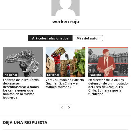
werken rojo
Artículos relacionados
Más del autor
Nacional
Editorial
Nacional
La tarea de la izquierda
Ver: Columna de Patricio
Ex director de la ANI es
debiese ser
Guzman S. «Chile y el
defensor de un imputado
desenmascarar a todos
trabajo forzado»
del Tren de Aragua. En
los camaleones que
Chile. Suma y sigue la
habitan en la misma
turbiedad
izquierda
DEJA UNA RESPUESTA