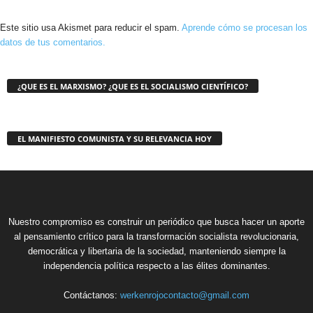
Este sitio usa Akismet para reducir el spam.
Aprende cómo se procesan los
datos de tus comentarios.
¿QUE ES EL MARXISMO? ¿QUE ES EL SOCIALISMO CIENTÍFICO?
EL MANIFIESTO COMUNISTA Y SU RELEVANCIA HOY
Nuestro compromiso es construir un periódico que busca hacer un aporte
al pensamiento crítico para la transformación socialista revolucionaria,
democrática y libertaria de la sociedad, manteniendo siempre la
independencia política respecto a las élites dominantes.
Contáctanos:
werkenrojocontacto@gmail.com