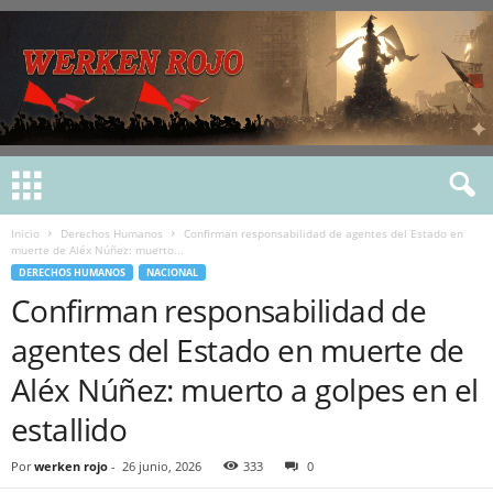
Inicio
Derechos Humanos
Confirman responsabilidad de agentes del Estado en
muerte de Aléx Núñez: muerto...
DERECHOS HUMANOS
NACIONAL
Confirman responsabilidad de
agentes del Estado en muerte de
Aléx Núñez: muerto a golpes en el
estallido
Por
werken rojo
-
26 junio, 2026
333
0