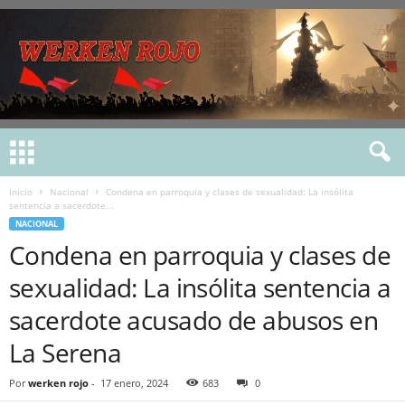
Inicio
Nacional
Condena en parroquia y clases de sexualidad: La insólita
sentencia a sacerdote...
NACIONAL
Condena en parroquia y clases de
sexualidad: La insólita sentencia a
sacerdote acusado de abusos en
La Serena
Por
werken rojo
-
17 enero, 2024
683
0