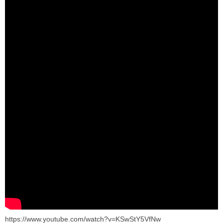
https://www.youtube.com/watch?v=KSwStY5VfNw