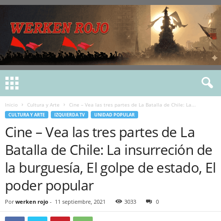
Inicio
Cultura y Arte
Cine – Vea las tres partes de La Batalla de Chile: La...
CULTURA Y ARTE
IZQUIERDA TV
UNIDAD POPULAR
Cine – Vea las tres partes de La
Batalla de Chile: La insurreción de
la burguesí­a, El golpe de estado, El
poder popular
Por
werken rojo
-
11 septiembre, 2021
3033
0