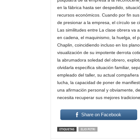
psiquiatra de la empresa a la reconocerle
en la fábrica hasta ser despedido, situaci
recursos económicos. Cuando por fin su
de presionar a la empresa, el círculo se ci
Las similitudes entre La clase obrera va a
en cadena, el maquinismo, la huelga, el 
Chaplin, coincidiendo incluso en los plano
visualización de su impotente derrota cot
la abrumadora soledad del obrero, explota
olvidarla especifica situación familiar, s
empleado del taller, su actual compañera
lucha, la capacidad de poner de manifiest
una afirmación personal y obviamente, de
necesita recuperar sus mejores tradicione
Share on Facebook
ETIQUETAS
ELIO PETRI