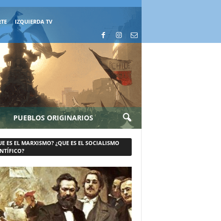
RTE
IZQUIERDA TV
PUEBLOS ORIGINARIOS
UE ES EL MARXISMO? ¿QUE ES EL SOCIALISMO
NTÍFICO?