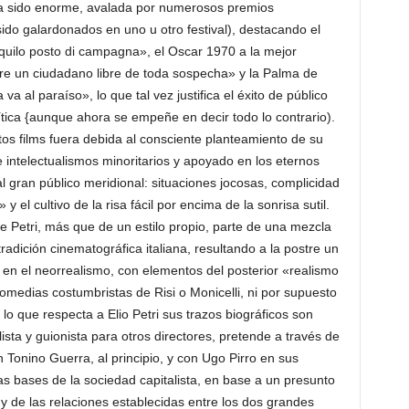
a ha sido enorme, avalada por numerosos premios
sido galardonados en uno u otro festival), destacando el
quilo posto di campagna», el Oscar 1970 a la mejor
bre un ciudadano libre de toda sospecha» y la Palma de
 al paraíso», lo que tal vez justifica el éxito de público
rítica {aunque ahora se empeñe en decir todo lo contrario).
os films fuera debida al consciente planteamiento de su
e intelectualismos minoritarios y apoyado en los eternos
 gran público meridional: situaciones jocosas, complicidad
 y el cultivo de la risa fácil por encima de la sonrisa sutil.
 Petri, más que de un estilo propio, parte de una mezcla
radición cinematográfica italiana, resultando a la postre un
a en el neorrealismo, con elementos del posterior «realismo
 comedias costumbristas de Risi o Monicelli, ni por supuesto
 que respecta a Elio Petri sus trazos biográficos son
lista y guionista para otros directores, pretende a través de
n Tonino Guerra, al principio, y con Ugo Pirro en sus
 las bases de la sociedad capitalista, en base a un presunto
a y de las relaciones establecidas entre los dos grandes