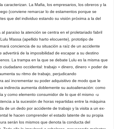
caracterizan. La Mafia, los empresarios, los obreros y la
juego (conviene remarcar lo de estamentos porque se
tes que del individuo estando su visión próxima a la del
al paraíso la atención se centra en el proletariado fabril
 Lulu Massa (apellido harto elocuente), prototipo de
mará conciencia de su situación a raíz de un accidente
e advertirá de la imposibilidad de escapar a su destino
jenos. La trampa en la que se debate Lulu es la misma que
 ciudadano occidental: trabajo = dinero, dinero = poder de
umenta su ritmo de trabajo, perjudicando
a así incrementar su poder adquisitivo de modo que le
ma indirecta aumenta doblemente su autoalienación: como
ía y como elemento consumidor de lo que él mismo -u
tencia a la sucesión de horas repartidas entre la máquina
ida de un dedo por accidente de trabajo y la visita a un ex-
ntal le hacen comprender el estado latente de su propia
cura serán los mismos que denota la conducta del