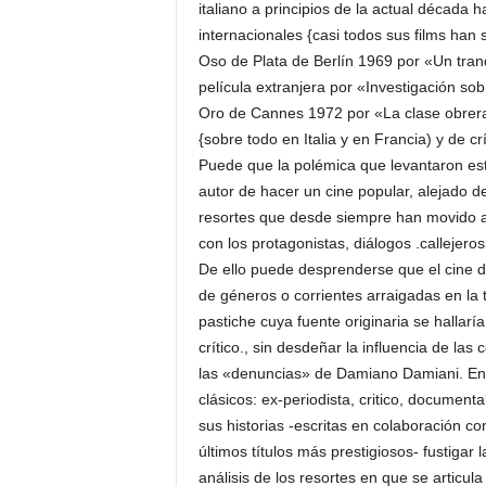
italiano a principios de la actual décad
internacionales {casi todos sus films han 
Oso de Plata de Berlín 1969 por «Un tran
película extranjera por «Investigación so
Oro de Cannes 1972 por «La clase obrera va
{sobre todo en Italia y en Francia) y de c
Puede que la polémica que levantaron est
autor de hacer un cine popular, alejado d
resortes que desde siempre han movido al
con los protagonistas, diálogos .callejeros»
De ello puede desprenderse que el cine de
de géneros o corrientes arraigadas en la t
pastiche cuya fuente originaria se hallarí
crítico., sin desdeñar la influencia de las
las «denuncias» de Damiano Damiani. En lo
clásicos: ex-periodista, critico, documenta
sus historias -escritas en colaboración co
últimos títulos más prestigiosos- fustigar
análisis de los resortes en que se articul