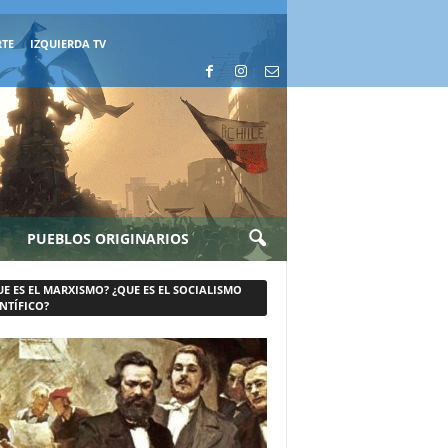
RTE
IZQUIERDA TV
PUEBLOS ORIGINARIOS
UE ES EL MARXISMO? ¿QUE ES EL SOCIALISMO
NTÍFICO?