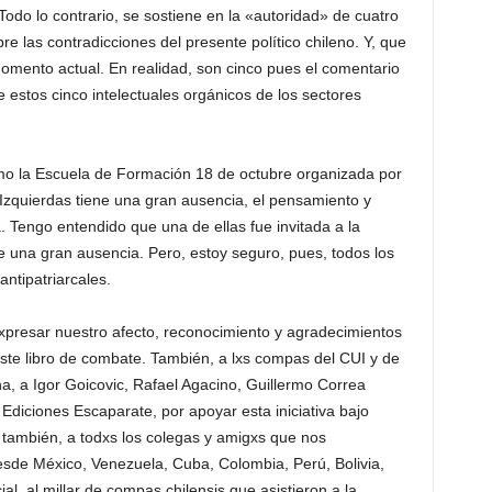
odo lo contrario, se sostiene en la «autoridad» de cuatro
e las contradicciones del presente político chileno. Y, que
omento actual. En realidad, son cinco pues el comentario
estos cinco intelectuales orgánicos de los sectores
omo la Escuela de Formación 18 de octubre organizada por
 Izquierdas tiene una gran ausencia, el pensamiento y
. Tengo entendido que una de ellas fue invitada a la
e una gran ausencia. Pero, estoy seguro, pues, todos los
ntipatriarcales.
expresar nuestro afecto, reconocimiento y agradecimientos
este libro de combate. También, a lxs compas del CUI y de
a, a Igor Goicovic, Rafael Agacino, Guillermo Correa
 Ediciones Escaparate, por apoyar esta iniciativa bajo
 también, a todxs los colegas y amigxs que nos
sde México, Venezuela, Cuba, Colombia, Perú, Bolivia,
l, al millar de compas chilensis que asistieron a la