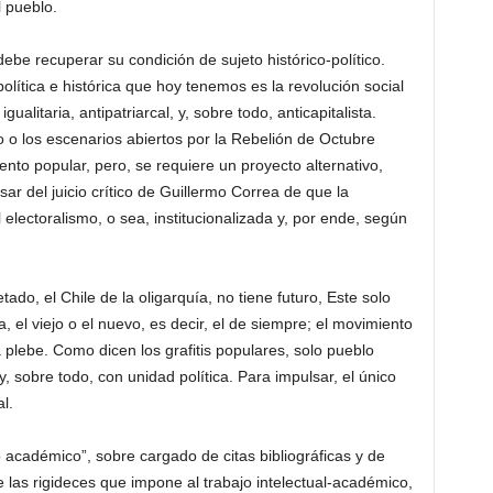
l pueblo.
ebe recuperar su condición de sujeto histórico-político.
lítica e histórica que hoy tenemos es la revolución social
ualitaria, antipatriarcal, y, sobre todo, anticapitalista.
o o los escenarios abiertos por la Rebelión de Octubre
nto popular, pero, se requiere un proyecto alternativo,
ar del juicio crítico de Guillermo Correa de que la
electoralismo, o sea, institucionalizada y, por ende, según
tado, el Chile de la oligarquía, no tiene futuro, Este solo
, el viejo o el nuevo, es decir, el de siempre; el movimiento
a plebe. Como dicen los grafitis populares, solo pueblo
y, sobre todo, con unidad política. Para impulsar, el único
al.
bro académico”, sobre cargado de citas bibliográficas y de
e las rigideces que impone al trabajo intelectual-académico,