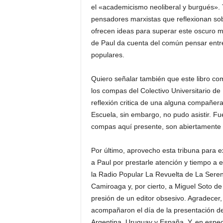
el «academicismo neoliberal y burgués». T
pensadores marxistas que reflexionan sobr
ofrecen ideas para superar este oscuro m
de Paul da cuenta del común pensar entre 
populares.
Quiero señalar también que este libro c
los compas del Colectivo Universitario de
reflexión critica de una alguna compañera
Escuela, sin embargo, no pudo asistir. Fu
compas aquí presente, son abiertamente a
Por último, aprovecho esta tribuna para 
a Paul por prestarle atención y tiempo a 
la Radio Popular La Revuelta de La Seren
Camiroaga y, por cierto, a Miguel Soto de
presión de un editor obsesivo. Agradecer,
acompañaron el día de la presentación de
Argentina, Uruguay y España. Y, en especia