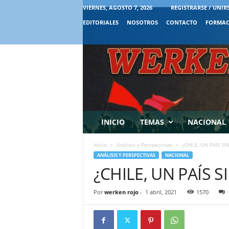
VIERNES, AGOSTO 7, 2026
REGISTRARSE / UNIR
EDITORIALES
NOSOTROS
CONTACTO
FORMAC
INICIO
TEMAS
NACIONAL
Inicio
Análisis y Perspectivas
¿CHILE, UN PAÍS S
ANÁLISIS Y PERSPECTIVAS
NACIONAL
¿CHILE, UN PAÍS 
Por
werken rojo
-
1 abril, 2021
1570