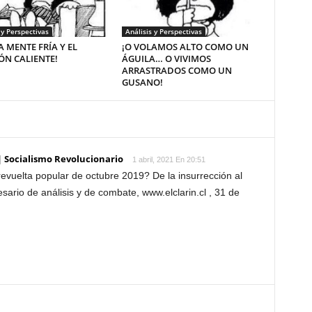
 y Perspectivas
Análisis y Perspectivas
A MENTE FRÍA Y EL
¡O VOLAMOS ALTO COMO UN
N CALIENTE!
ÁGUILA… O VIVIMOS
ARRASTRADOS COMO UN
GUSANO!
| Socialismo Revolucionario
1 abril, 2021 En 20:51
revuelta popular de octubre 2019? De la insurrección al
esario de análisis y de combate, www.elclarin.cl , 31 de