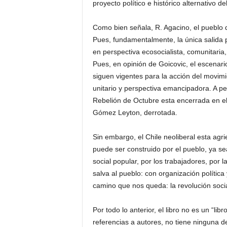
proyecto político e histórico alternativo de
Como bien señala, R. Agacino, el pueblo d
Pues, fundamentalmente, la única salida po
en perspectiva ecosocialista, comunitaria, ig
Pues, en opinión de Goicovic, el escenari
siguen vigentes para la acción del movimie
unitario y perspectiva emancipadora. A pes
Rebelión de Octubre esta encerrada en el 
Gómez Leyton, derrotada.
Sin embargo, el Chile neoliberal esta agrie
puede ser construido por el pueblo, ya sea
social popular, por los trabajadores, por l
salva al pueblo: con organización política 
camino que nos queda: la revolución soci
Por todo lo anterior, el libro no es un “li
referencias a autores, no tiene ninguna d