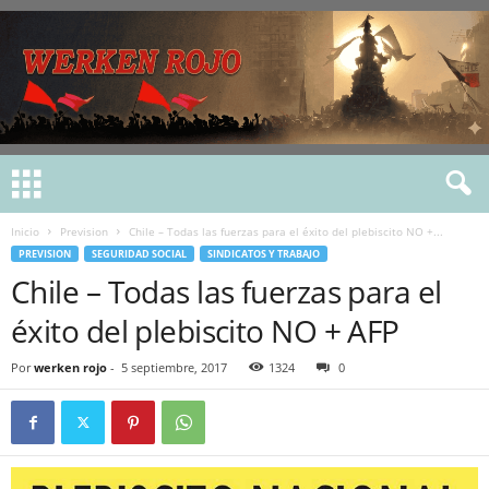
Inicio
Prevision
Chile – Todas las fuerzas para el éxito del plebiscito NO +...
PREVISION
SEGURIDAD SOCIAL
SINDICATOS Y TRABAJO
Chile – Todas las fuerzas para el
éxito del plebiscito NO + AFP
Por
werken rojo
-
5 septiembre, 2017
1324
0