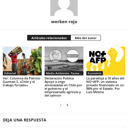
werken rojo
Artículos relacionados
Más del autor
Editorial
Medio Ambiente, Fauna y Sociedad
Economía
Ver: Columna de Patricio
Declaración Pública
La paradoja a 10 años del
Guzman S. «Chile y el
Apoyo a ongs
NO+AFP: un sistema
trabajo forzado»
amenazadas en Chile por
privado financiado en un
el gobierno y el
88% por el Estado. Por
empresariado agrícola y
Luis Mesina
del salmon
DEJA UNA RESPUESTA