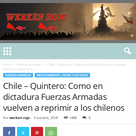
Inicio
Fuerzas Armadas
Chile – Quintero: Como en dictadura Fuerzas Armadas
vuelven a reprimir a...
FUERZAS ARMADAS
MEDIO AMBIENTE, FAUNA Y SOCIEDAD
Chile – Quintero: Como en
dictadura Fuerzas Armadas
vuelven a reprimir a los chilenos
Por
werken rojo
-
3 octubre, 2018
1488
0