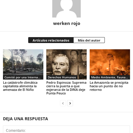
werken rojo
Artículos relacionados
Más del autor
Comité por una Internacional de los Trabajadores - CIT
Derechos Humanos
Medio Ambiente, Fauna y Sociedad
La catástrofe climática
Pedro Espinoza: Suprema
La Amazonía se precipita
capitalista alimenta la
cierra la puerta a que
hacia un punto de no
amenaza de El Niño
exjerarca de la DINA deje
retorno
Punta Peuco
DEJA UNA RESPUESTA