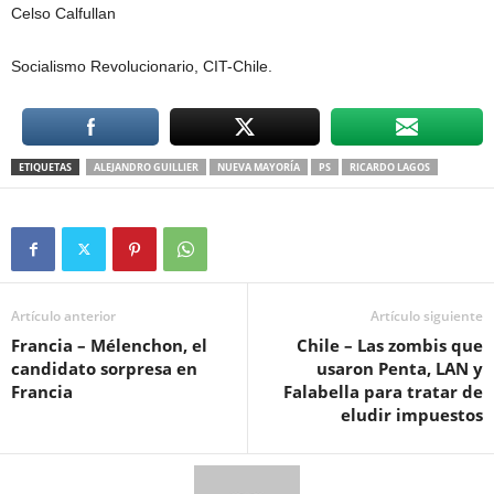
Celso Calfullan
Socialismo Revolucionario, CIT-Chile.
ETIQUETAS
ALEJANDRO GUILLIER
NUEVA MAYORÍA
PS
RICARDO LAGOS
Artículo anterior
Artículo siguiente
Francia – Mélenchon, el
Chile – Las zombis que
candidato sorpresa en
usaron Penta, LAN y
Francia
Falabella para tratar de
eludir impuestos