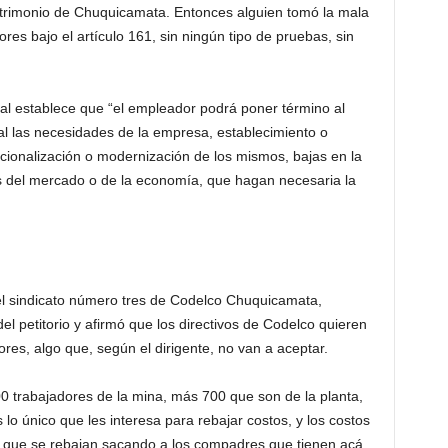
atrimonio de Chuquicamata. Entonces alguien tomó la mala
res bajo el artículo 161, sin ningún tipo de pruebas, sin
ral establece que “el empleador podrá poner término al
l las necesidades de la empresa, establecimiento o
racionalización o modernización de los mismos, bajas en la
s del mercado o de la economía, que hagan necesaria la
del sindicato número tres de Codelco Chuquicamata,
el petitorio y afirmó que los directivos de Codelco quieren
res, algo que, según el dirigente, no van a aceptar.
00 trabajadores de la mina, más 700 que son de la planta,
lo único que les interesa para rebajar costos, y los costos
o que se rebajan sacando a los compadres que tienen acá