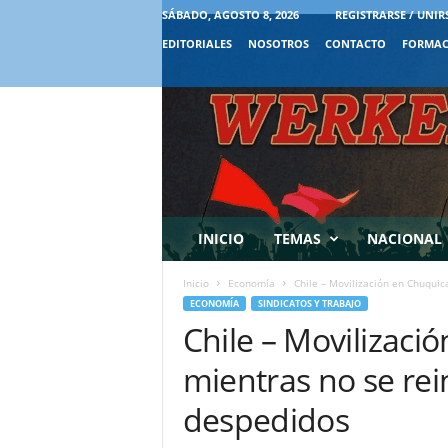
SÁBADO, AGOSTO 8, 2026
REGISTRARSE / UNIR
EDITORIALES
NOSOTROS
CONTACTO
FORMAC
INICIO
TEMAS
NACIONAL
Inicio
Economía
Chile – Movilización en Chuquic
ECONOMÍA
SINDICATOS Y TRABAJO
Chile – Movilizac
mientras no se rei
despedidos