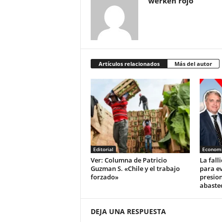
werken rojo
Artículos relacionados
Más del autor
Editorial
Econom
Ver: Columna de Patricio
La fall
Guzman S. «Chile y el trabajo
para ev
forzado»
presio
abaste
DEJA UNA RESPUESTA