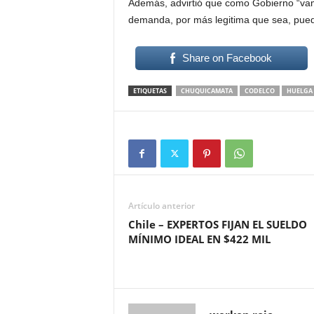
Además, advirtió que como Gobierno “vam
demanda, por más legitima que sea, puede
Share on Facebook
ETIQUETAS
CHUQUICAMATA
CODELCO
HUELGA
Artículo anterior
Chile – EXPERTOS FIJAN EL SUELDO
MÍNIMO IDEAL EN $422 MIL