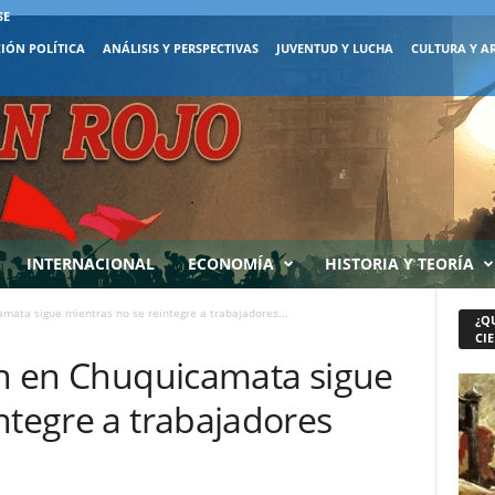
SE
IÓN POLÍTICA
ANÁLISIS Y PERSPECTIVAS
JUVENTUD Y LUCHA
CULTURA Y A
INTERNACIONAL
ECONOMÍA
HISTORIA Y TEORÍA
amata sigue mientras no se reintegre a trabajadores...
¿Q
CIE
ión en Chuquicamata sigue
ntegre a trabajadores