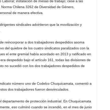
o Laboral; instalación de mesas de trabajo; cese a las
 la Norma Chilena 3262 de Diversidad de Género,
 personal de manera efectiva.
irigentes sindicales advirtieron que la movilización y
.
el de reincorporar a dos trabajadores despedidos asoma
ivo del quiebre de los cuatro sindicatos paralizados con la
es el ente gremial había acordado en 2013 y ratificado en
 era despedido bajo el artículo 161, todas las divisiones de
sto no sucedió con los dos trabajadores despedidos de
 sindicato número uno de Codelco Chuquicamata, comentó a
estos dos trabajadores fueron desvinculados.
el departamento de protección industrial. En Chuquicamata
mente, eso culminó cuando se incendió, en el mes de junio