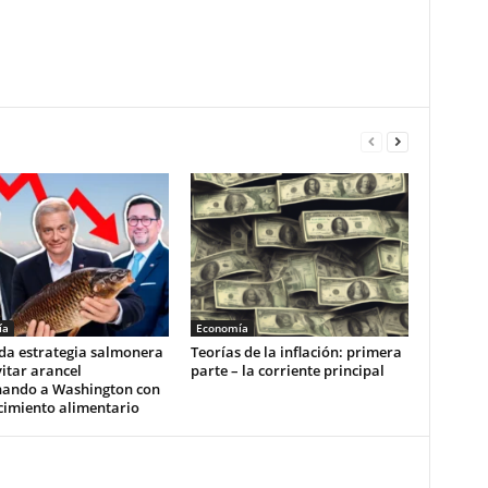
ía
Economía
ida estrategia salmonera
Teorías de la inflación: primera
itar arancel
parte – la corriente principal
nando a Washington con
cimiento alimentario