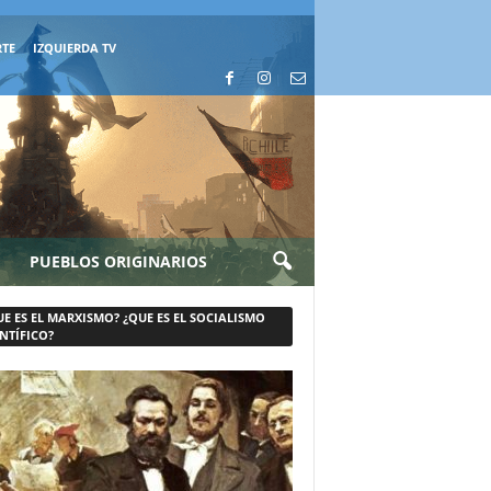
RTE
IZQUIERDA TV
PUEBLOS ORIGINARIOS
UE ES EL MARXISMO? ¿QUE ES EL SOCIALISMO
NTÍFICO?