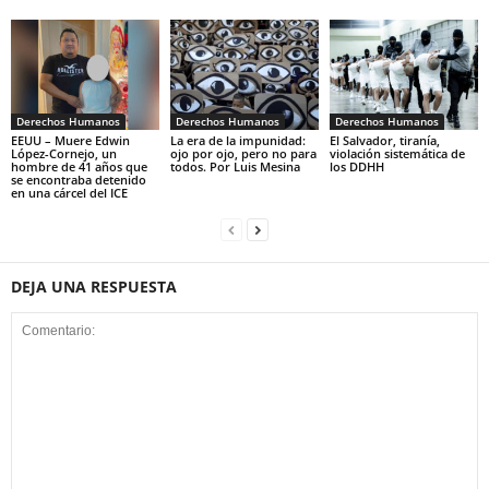
Derechos Humanos
Derechos Humanos
Derechos Humanos
EEUU – Muere Edwin
La era de la impunidad:
El Salvador, tiranía,
López-Cornejo, un
ojo por ojo, pero no para
violación sistemática de
hombre de 41 años que
todos. Por Luis Mesina
los DDHH
se encontraba detenido
en una cárcel del ICE
DEJA UNA RESPUESTA