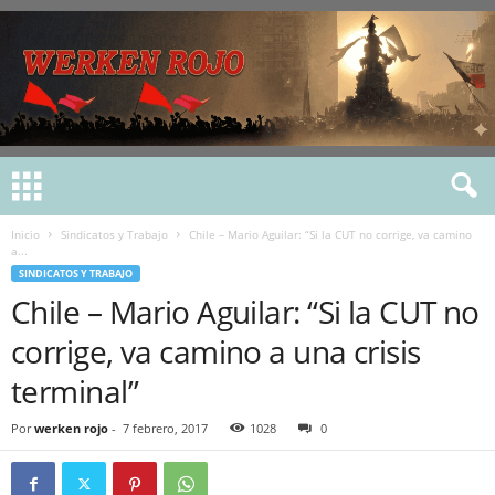
Inicio
Sindicatos y Trabajo
Chile – Mario Aguilar: “Si la CUT no corrige, va camino
a...
SINDICATOS Y TRABAJO
Chile – Mario Aguilar: “Si la CUT no
corrige, va camino a una crisis
terminal”
Por
werken rojo
-
7 febrero, 2017
1028
0