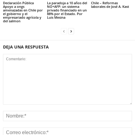
Declaración Pública
La paradoja a 10 años del
Chile – Reformas
Apoyo a ongs
NO+AFP: un sistema
laborales de José A. Kast
amenazadas en Chile por
privado financiado en un
el gobierno y el
88% por el Estado. Por
empresariado agrícola y
Luis Mesina
del salmon
DEJA UNA RESPUESTA