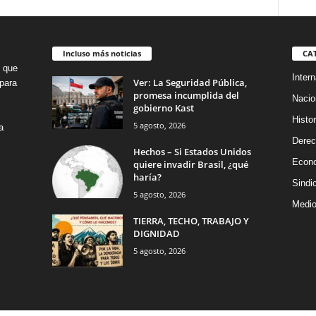
Incluso más noticias
CA
o que
Intern
Ver: La Seguridad Pública,
para
promesa incumplida del
Nacio
gobierno Kast
Histor
5 agosto, 2026
a
Dere
Hechos – Si Estados Unidos
Econ
quiere invadir Brasil, ¿qué
haría?
Sindi
5 agosto, 2026
Medio
TIERRA, TECHO, TRABAJO Y
DIGNIDAD
5 agosto, 2026