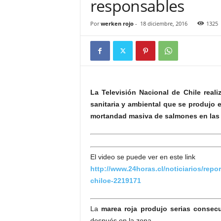
responsables
Por
werken rojo
-
18 diciembre, 2016
1325
La Televisión Nacional de Chile reali
sanitaria y ambiental que se produjo e
mortandad masiva de salmones en las g
El video se puede ver en este link
http://www.24horas.cl/noticiarios/repo
chiloe-2219171
La
marea roja produjo serias consec
después en la zona.