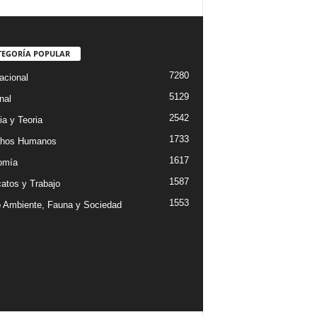
TEGORÍA POPULAR
7280
acional
5129
nal
2542
ia y Teoria
1733
chos Humanos
1617
omía
1587
catos y Trabajo
1553
 Ambiente, Fauna y Sociedad