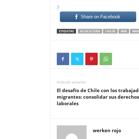
3
Share on Facebook
ETIQUETAS
ACUICULTURA
CHILOE
MAR
MARE
Artículo anterior
El desafío de Chile con los trabaja
migrantes: consolidar sus derechos
laborales
werken rojo