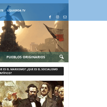
RTE
IZQUIERDA TV
PUEBLOS ORIGINARIOS
UE ES EL MARXISMO? ¿QUE ES EL SOCIALISMO
NTÍFICO?