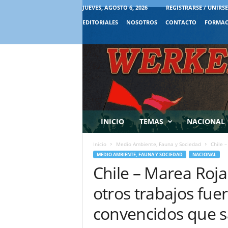
JUEVES, AGOSTO 6, 2026
REGISTRARSE / UNIRSE
EDITORIALES
NOSOTROS
CONTACTO
FORMAC
INICIO
TEMAS
NACIONAL
Inicio
Medio Ambiente, Fauna y Sociedad
Chile –
MEDIO AMBIENTE, FAUNA Y SOCIEDAD
NACIONAL
Chile – Marea Roja
otros trabajos fue
convencidos que 