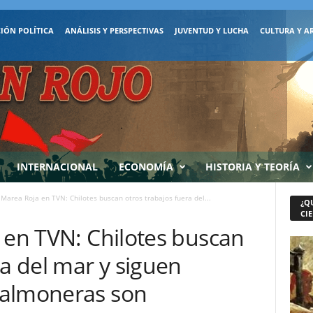
IÓN POLÍTICA
ANÁLISIS Y PERSPECTIVAS
JUVENTUD Y LUCHA
CULTURA Y A
INTERNACIONAL
ECONOMÍA
HISTORIA Y TEORÍA
 Marea Roja en TVN: Chilotes buscan otros trabajos fuera del...
¿Q
CIE
 en TVN: Chilotes buscan
ra del mar y siguen
salmoneras son