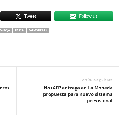
Tweet
Follow us
A ROJA
PESCA
SALMONERAS
Artículo siguiente
dores
No+AFP entrega en La Moneda
propuesta para nuevo sistema
previsional