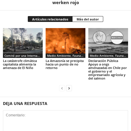
werken rojo
Artículos relacionados
Más del autor
Comité por una Internacional de los Trabajadores - CIT
Medio Ambiente, Fauna y Sociedad
Medio Ambiente, Fauna y Sociedad
La catástrofe climática
La Amazonía se precipita
Declaración Pública
capitalista alimenta la
hacia un punto de no
Apoyo a ongs
amenaza de El Niño
retorno
amenazadas en Chile por
el gobierno y el
empresariado agrícola y
del salmon
DEJA UNA RESPUESTA