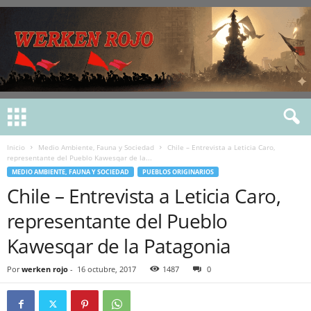
Inicio
Medio Ambiente, Fauna y Sociedad
Chile – Entrevista a Leticia Caro,
representante del Pueblo Kawesqar de la...
MEDIO AMBIENTE, FAUNA Y SOCIEDAD
PUEBLOS ORIGINARIOS
Chile – Entrevista a Leticia Caro,
representante del Pueblo
Kawesqar de la Patagonia
Por
werken rojo
-
16 octubre, 2017
1487
0