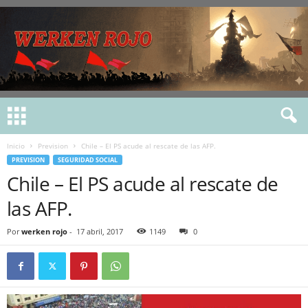
Inicio
Prevision
Chile – El PS acude al rescate de las AFP.
PREVISION
SEGURIDAD SOCIAL
Chile – El PS acude al rescate de
las AFP.
Por
werken rojo
-
17 abril, 2017
1149
0