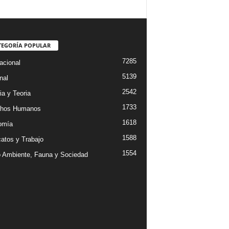
TEGORÍA POPULAR
7285
acional
5139
nal
2542
ia y Teoria
1733
chos Humanos
1618
omía
1588
catos y Trabajo
1554
 Ambiente, Fauna y Sociedad