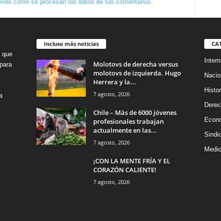
nde cómo se procesan los datos de tus comentarios.
Incluso más noticias
CA
o que
Intern
Molotovs de derecha versus
para
molotovs de izquierda. Hugo
Nacio
Herrera y la...
Histor
7 agosto, 2026
a
Dere
Chile – Más de 6000 jóvenes
Econ
profesionales trabajan
actualmente en las...
Sindi
7 agosto, 2026
Medio
¡CON LA MENTE FRÍA Y EL
CORAZÓN CALIENTE!
7 agosto, 2026