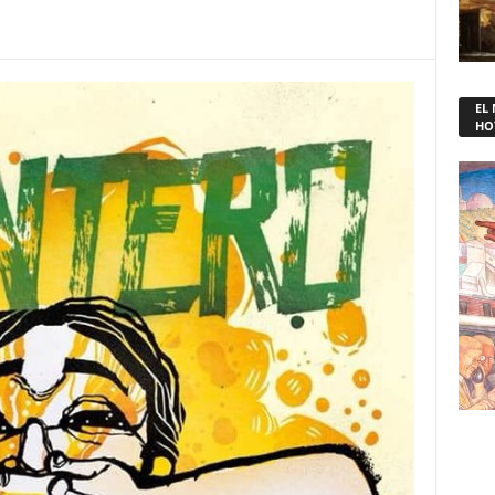
EL
HO