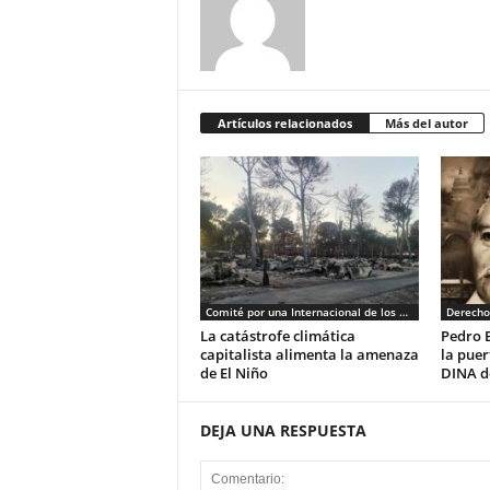
Artículos relacionados
Más del autor
Comité por una Internacional de los Trabajadores - CIT
Derech
La catástrofe climática
Pedro 
capitalista alimenta la amenaza
la puer
de El Niño
DINA d
DEJA UNA RESPUESTA