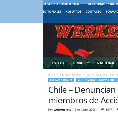
SÁBADO, AGOSTO 8, 2026
REGISTRARSE / UNIR
EDITORIALES
NOSOTROS
CONTACTO
FORMAC
INICIO
TEMAS
NACIONAL
Inicio
Fuerzas Armadas
Chile – Denuncian hosti
FUERZAS ARMADAS
MEDIO AMBIENTE, FAUNA Y SOCIE
Chile – Denuncian
miembros de Acció
Por
werken rojo
-
9 octubre, 2018
1617