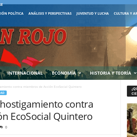
SE
IÓN POLÍTICA
ANÁLISIS Y PERSPECTIVAS
JUVENTUD Y LUCHA
CULTURA Y A
INTERNACIONAL
ECONOMÍA
HISTORIA Y TEORÍA
gamiento contra miembros de Acción EcoSocial Quintero
¿Q
DAD
CIE
 hostigamiento contra
n EcoSocial Quintero
0