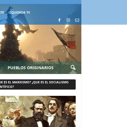
RTE
IZQUIERDA TV
PUEBLOS ORIGINARIOS
UE ES EL MARXISMO? ¿QUE ES EL SOCIALISMO
NTÍFICO?