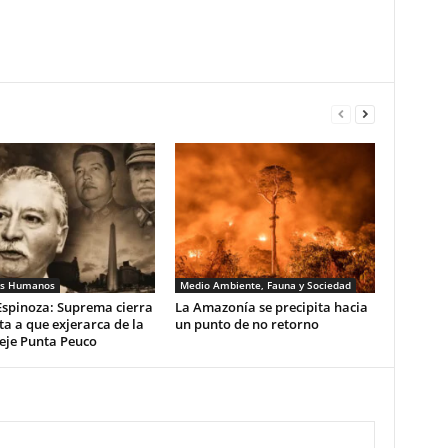
os Humanos
Medio Ambiente, Fauna y Sociedad
Espinoza: Suprema cierra
La Amazonía se precipita hacia
ta a que exjerarca de la
un punto de no retorno
eje Punta Peuco