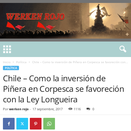
Inicio
Política
Chile – Como la inversión de Piñera en Corpesca se favoreción con...
POLÍTICA
Chile – Como la inversión de
Piñera en Corpesca se favoreción
con la Ley Longueira
Por
werken rojo
-
17 septiembre, 2017
1116
0