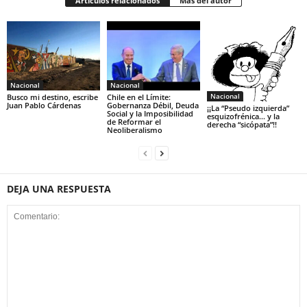
Artículos relacionados
Más del autor
Nacional
Nacional
Nacional
Busco mi destino, escribe
Chile en el Límite:
Juan Pablo Cárdenas
Gobernanza Débil, Deuda
¡¡La “Pseudo izquierda”
Social y la Imposibilidad
esquizofrénica… y la
de Reformar el
derecha “sicópata”!!
Neoliberalismo
DEJA UNA RESPUESTA