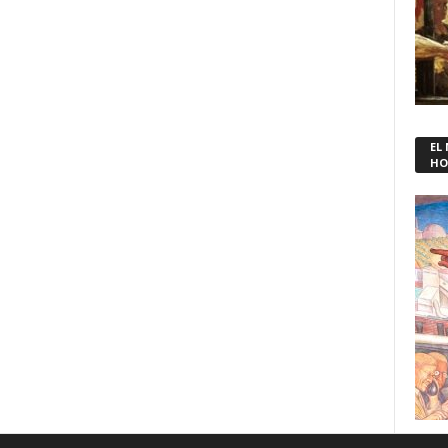
EL
HO