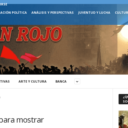
IRSE
ACIÓN POLÍTICA
ANÁLISIS Y PERSPECTIVAS
JUVENTUD Y LUCHA
CULTUR
CTIVAS
ARTE Y CULTURA
BANCA
¿Q
a
SO
 para mostrar