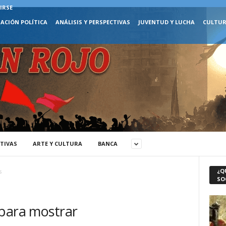
IRSE
ACIÓN POLÍTICA
ANÁLISIS Y PERSPECTIVAS
JUVENTUD Y LUCHA
CULTUR
CTIVAS
ARTE Y CULTURA
BANCA
¿Q
s
SO
 para mostrar