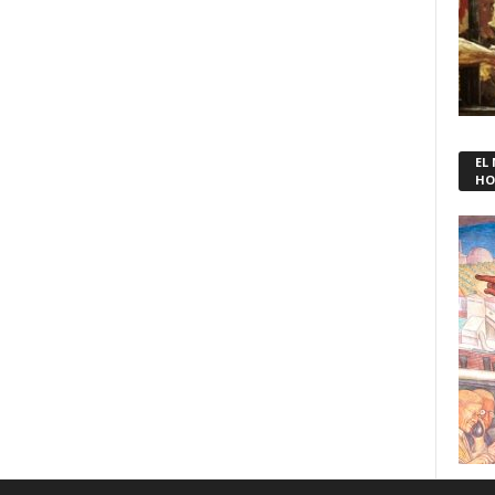
EL
HO