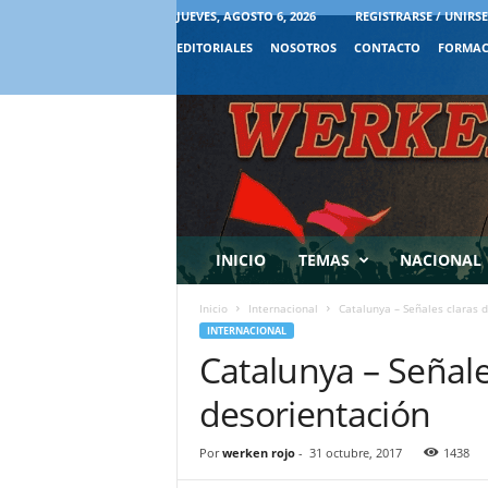
JUEVES, AGOSTO 6, 2026
REGISTRARSE / UNIRSE
EDITORIALES
NOSOTROS
CONTACTO
FORMAC
INICIO
TEMAS
NACIONAL
Inicio
Internacional
Catalunya – Señales claras d
INTERNACIONAL
Catalunya – Señale
desorientación
Por
werken rojo
-
31 octubre, 2017
1438