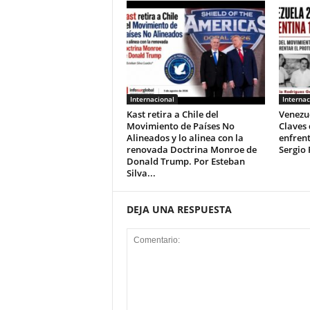
Internacional
Internac
Kast retira a Chile del
Venezue
Movimiento de Países No
Claves
Alineados y lo alinea con la
enfrent
renovada Doctrina Monroe de
Sergio 
Donald Trump. Por Esteban
Silva...
DEJA UNA RESPUESTA