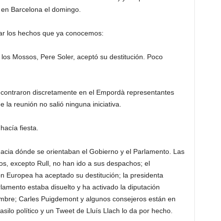
 en Barcelona el domingo.
ar los hechos que ya conocemos:
e los Mossos, Pere Soler, aceptó su destitución. Poco
ncontraron discretamente en el Empordà representantes
a reunión no salió ninguna iniciativa.
acía fiesta.
hacia dónde se orientaban el Gobierno y el Parlamento. Las
os, excepto Rull, no han ido a sus despachos; el
ón Europea ha aceptado su destitución; la presidenta
amento estaba disuelto y ha activado la diputación
embre; Carles Puigdemont y algunos consejeros están en
silo político y un Tweet de Lluís Llach lo da por hecho.