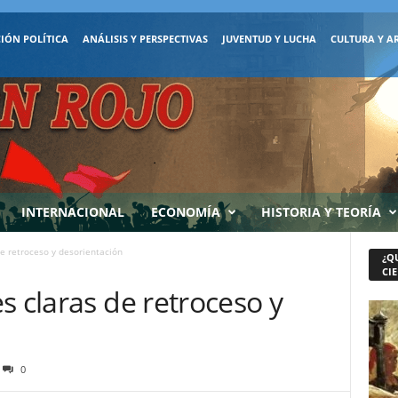
IÓN POLÍTICA
ANÁLISIS Y PERSPECTIVAS
JUVENTUD Y LUCHA
CULTURA Y A
INTERNACIONAL
ECONOMÍA
HISTORIA Y TEORÍA
e retroceso y desorientación
¿Q
CIE
s claras de retroceso y
0