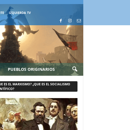
RTE
IZQUIERDA TV
PUEBLOS ORIGINARIOS
UE ES EL MARXISMO? ¿QUE ES EL SOCIALISMO
NTÍFICO?