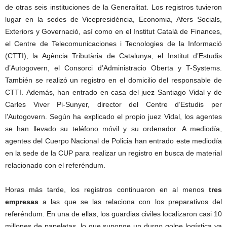
de otras seis instituciones de la Generalitat. Los registros tuvieron
lugar en la sedes de Vicepresidència, Economia, Afers Socials,
Exteriors y Governació, así como en el Institut Català de Finances,
el Centre de Telecomunicaciones i Tecnologies de la Informació
(CTTI), la Agència Tributària de Catalunya, el Institut d’Estudis
d’Autogovern, el Consorci d’Administracio Oberta y T-Systems.
También se realizó un registro en el domicilio del responsable de
CTTI. Además, han entrado en casa del juez Santiago Vidal y de
Carles Viver Pi-Sunyer, director del Centre d’Estudis per
l’Autogovern. Según ha explicado el propio juez Vidal, los agentes
se han llevado su teléfono móvil y su ordenador. A mediodía,
agentes del Cuerpo Nacional de Policia han entrado este mediodía
en la sede de la CUP para realizar un registro en busca de material
relacionado con el referéndum.
Horas más tarde, los registros continuaron en al menos
tres
empresas
a las que se las relaciona con los preparativos del
referéndum. En una de ellas, los guardias civiles localizaron casi 10
millones de papeletas, lo que suponge un durgo golpe logística ya