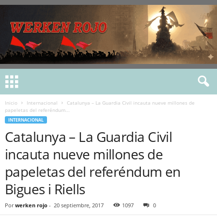
Inicio
Internacional
Catalunya – La Guardia Civil incauta nueve millones de
papeletas del referéndum...
INTERNACIONAL
Catalunya – La Guardia Civil
incauta nueve millones de
papeletas del referéndum en
Bigues i Riells
Por
werken rojo
-
20 septiembre, 2017
1097
0