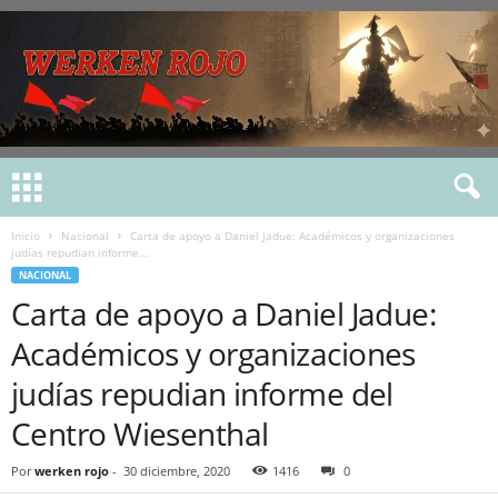
Inicio
Nacional
Carta de apoyo a Daniel Jadue: Académicos y organizaciones
judías repudian informe...
NACIONAL
Carta de apoyo a Daniel Jadue:
Académicos y organizaciones
judías repudian informe del
Centro Wiesenthal
Por
werken rojo
-
30 diciembre, 2020
1416
0