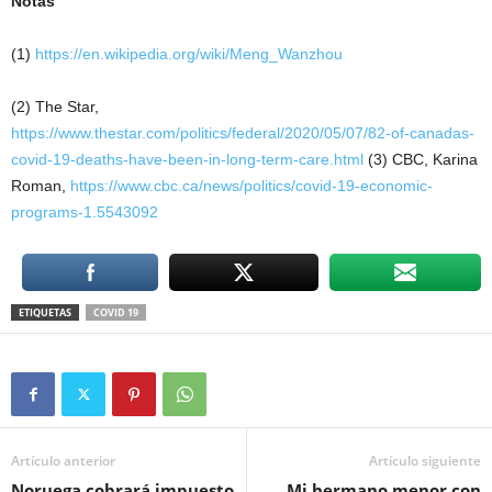
Notas
(1)
https://en.wikipedia.org/wiki/Meng_Wanzhou
(2) The Star,
https://www.thestar.com/politics/federal/2020/05/07/82-of-canadas-
covid-19-deaths-have-been-in-long-term-care.html
(3) CBC, Karina
Roman,
https://www.cbc.ca/news/politics/covid-19-economic-
programs-1.5543092
ETIQUETAS
COVID 19
Artículo anterior
Artículo siguiente
Noruega cobrará impuesto
Mi hermano menor con