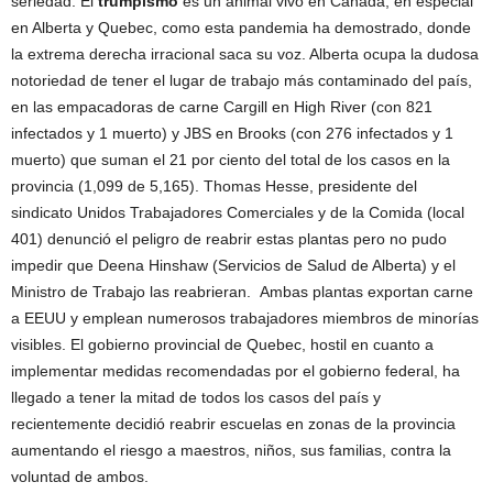
seriedad. El
trumpismo
es un animal vivo en Canadá, en especial
en Alberta y Quebec, como esta pandemia ha demostrado, donde
la extrema derecha irracional saca su voz. Alberta ocupa la dudosa
notoriedad de tener el lugar de trabajo más contaminado del país,
en las empacadoras de carne Cargill en High River (con 821
infectados y 1 muerto) y JBS en Brooks (con 276 infectados y 1
muerto) que suman el 21 por ciento del total de los casos en la
provincia (1,099 de 5,165). Thomas Hesse, presidente del
sindicato Unidos Trabajadores Comerciales y de la Comida (local
401) denunció el peligro de reabrir estas plantas pero no pudo
impedir que Deena Hinshaw (Servicios de Salud de Alberta) y el
Ministro de Trabajo las reabrieran. Ambas plantas exportan carne
a EEUU y emplean numerosos trabajadores miembros de minorías
visibles. El gobierno provincial de Quebec, hostil en cuanto a
implementar medidas recomendadas por el gobierno federal, ha
llegado a tener la mitad de todos los casos del país y
recientemente decidió reabrir escuelas en zonas de la provincia
aumentando el riesgo a maestros, niños, sus familias, contra la
voluntad de ambos.