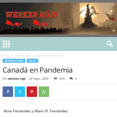
Inicio
Internacional
Canadá en Pandemia
INTERNACIONAL
SALUD
Canadá en Pandemia
Por
werken rojo
-
20 mayo, 2020
1244
0
Nora Fernández y Mario R. Fernández