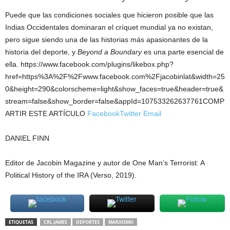
Puede que las condiciones sociales que hicieron posible que las
Indias Occidentales dominaran el críquet mundial ya no existan,
pero sigue siendo una de las historias más apasionantes de la
historia del deporte, y
Beyond a Boundary
es una parte esencial de
ella. https://www.facebook.com/plugins/likebox.php?
href=https%3A%2F%2Fwww.facebook.com%2Fjacobinlat&width=25
0&height=290&colorscheme=light&show_faces=true&header=true&
stream=false&show_border=false&appId=107533262637761COMP
ARTIR ESTE ARTÍCULO
Facebook
Twitter
Email
DANIEL FINN
Editor de Jacobin Magazine y autor de One Man’s Terrorist: A
Political History of the IRA (Verso, 2019).
ETIQUETAS
CRL JAMES
DEPORTES
MARXISMO