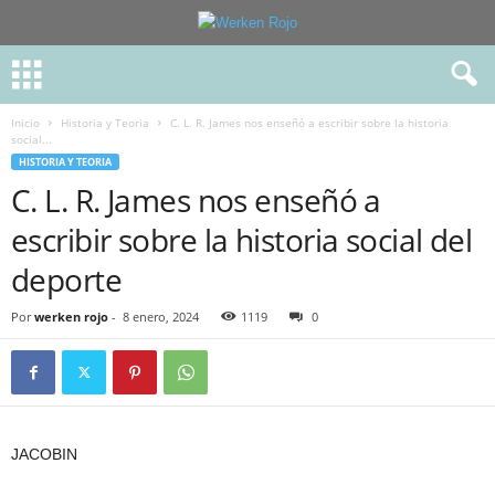
Inicio
Historia y Teoria
C. L. R. James nos enseñó a escribir sobre la historia
social...
HISTORIA Y TEORIA
C. L. R. James nos enseñó a
escribir sobre la historia social del
deporte
Por
werken rojo
-
8 enero, 2024
1119
0
JACOBIN