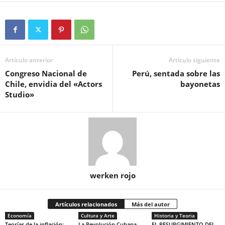
Artículo anterior
Artículo siguiente
Congreso Nacional de
Perú, sentada sobre las
Chile, envidia del «Actors
bayonetas
Studio»
werken rojo
Artículos relacionados
Más del autor
Economía
Cultura y Arte
Historia y Teoria
Teorías de la inflación:
La Revolución Cubana
EL RESURGIMIENTO DEL