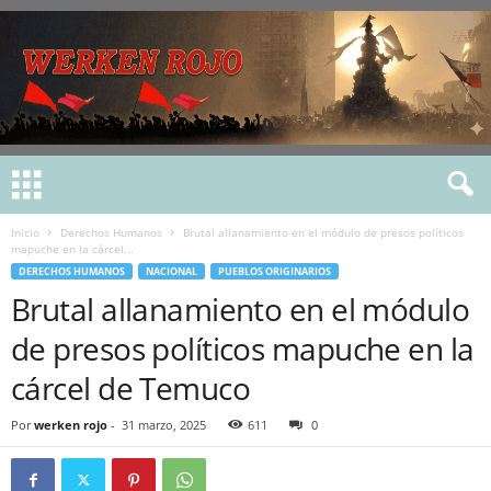
Inicio
Derechos Humanos
Brutal allanamiento en el módulo de presos políticos
mapuche en la cárcel...
DERECHOS HUMANOS
NACIONAL
PUEBLOS ORIGINARIOS
Brutal allanamiento en el módulo
de presos políticos mapuche en la
cárcel de Temuco
Por
werken rojo
-
31 marzo, 2025
611
0