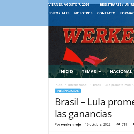
VIERNES, AGOSTO 7, 2026
REGISTRARSE / UNIR
EDITORIALES
NOSOTROS
CONTACTO
FORMAC
INICIO
TEMAS
NACIONAL
Inicio
Internacional
Brasil – Lula promete modifi
INTERNACIONAL
Brasil – Lula prom
las ganancias
Por
werken rojo
-
15 octubre, 2022
719