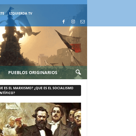
RTE
IZQUIERDA TV
PUEBLOS ORIGINARIOS
UE ES EL MARXISMO? ¿QUE ES EL SOCIALISMO
NTÍFICO?