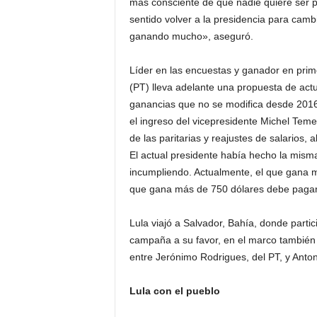
más consciente de que nadie quiere ser p
sentido volver a la presidencia para ca
ganando mucho», aseguró.
Líder en las encuestas y ganador en prime
(PT) lleva adelante una propuesta de actu
ganancias que no se modifica desde 2016.
el ingreso del vicepresidente Michel Temer
de las paritarias y reajustes de salarios,
El actual presidente había hecho la mis
incumpliendo. Actualmente, el que gana m
que gana más de 750 dólares debe pagar 
Lula viajó a Salvador, Bahía, donde parti
campaña a su favor, en el marco también
entre Jerónimo Rodrigues, del PT, y Anton
Lula con el pueblo