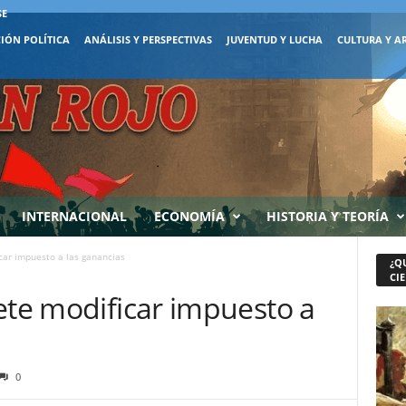
SE
IÓN POLÍTICA
ANÁLISIS Y PERSPECTIVAS
JUVENTUD Y LUCHA
CULTURA Y A
INTERNACIONAL
ECONOMÍA
HISTORIA Y TEORÍA
car impuesto a las ganancias
¿Q
CIE
ete modificar impuesto a
0