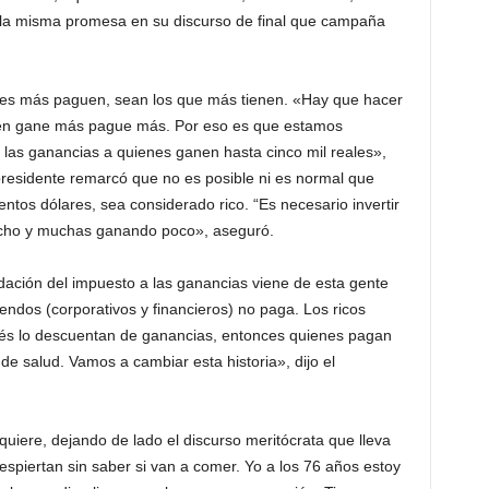
zo la misma promesa en su discurso de final que campaña
nes más paguen, sean los que más tienen. «Hay que hacer
quien gane más pague más. Por eso es que estamos
las ganancias a quienes ganen hasta cinco mil reales»,
xpresidente remarcó que no es posible ni es normal que
entos dólares, sea considerado rico. “Es necesario invertir
cho y muchas ganando poco», aseguró.
dación del impuesto a las ganancias viene de esta gente
endos (corporativos y financieros) no paga. Los ricos
és lo descuentan de ganancias, entonces quienes pagan
de salud. Vamos a cambiar esta historia», dijo el
uiere, dejando de lado el discurso meritócrata que lleva
spiertan sin saber si van a comer. Yo a los 76 años estoy