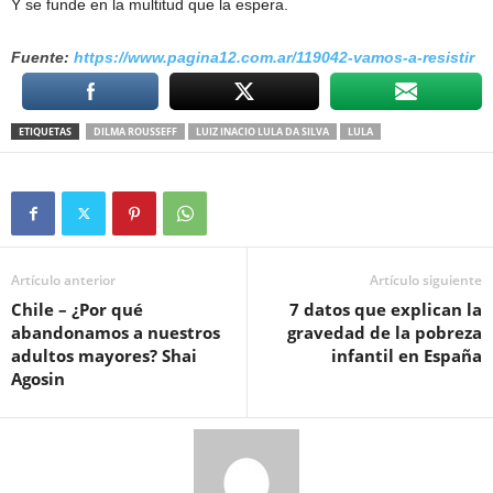
Y se funde en la multitud que la espera.
​Fuente: ​
https://www.pagina12.com.ar/
119042-vamos-a-resistir
ETIQUETAS
DILMA ROUSSEFF
LUIZ INACIO LULA DA SILVA
LULA
Artículo anterior
Artículo siguiente
Chile – ¿Por qué
7 datos que explican la
abandonamos a nuestros
gravedad de la pobreza
adultos mayores? Shai
infantil en España
Agosin