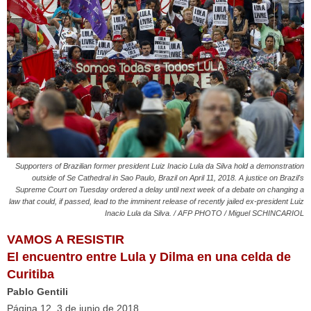
Supporters of Brazilian former president Luiz Inacio Lula da Silva hold a demonstration
outside of Se Cathedral in Sao Paulo, Brazil on April 11, 2018. A justice on Brazil's
Supreme Court on Tuesday ordered a delay until next week of a debate on changing a
law that could, if passed, lead to the imminent release of recently jailed ex-president Luiz
Inacio Lula da Silva. / AFP PHOTO / Miguel SCHINCARIOL
VAMOS A RESISTIR
El encuentro entre Lula y Dilma en una celda de
Curitiba
​Pablo Gentili​
​Página 12, 3 de junio de 2018