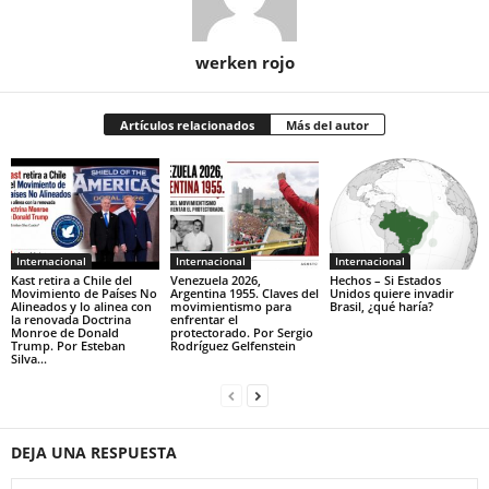
werken rojo
Artículos relacionados
Más del autor
Internacional
Internacional
Internacional
Kast retira a Chile del
Venezuela 2026,
Hechos – Si Estados
Movimiento de Países No
Argentina 1955. Claves del
Unidos quiere invadir
Alineados y lo alinea con
movimientismo para
Brasil, ¿qué haría?
la renovada Doctrina
enfrentar el
Monroe de Donald
protectorado. Por Sergio
Trump. Por Esteban
Rodríguez Gelfenstein
Silva...
DEJA UNA RESPUESTA