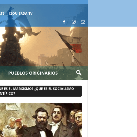
RTE
IZQUIERDA TV
PUEBLOS ORIGINARIOS
UE ES EL MARXISMO? ¿QUE ES EL SOCIALISMO
NTÍFICO?