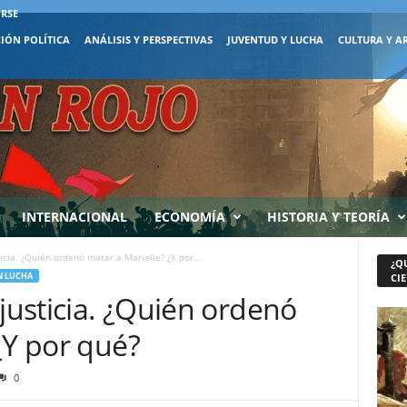
IRSE
IÓN POLÍTICA
ANÁLISIS Y PERSPECTIVAS
JUVENTUD Y LUCHA
CULTURA Y A
INTERNACIONAL
ECONOMÍA
HISTORIA Y TEORÍA
icia. ¿Quién ordenó matar a Marielle? ¿Y por...
¿Q
N LUCHA
CIE
 justicia. ¿Quién ordenó
¿Y por qué?
0