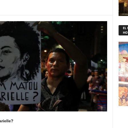
EL
HO
rielle?