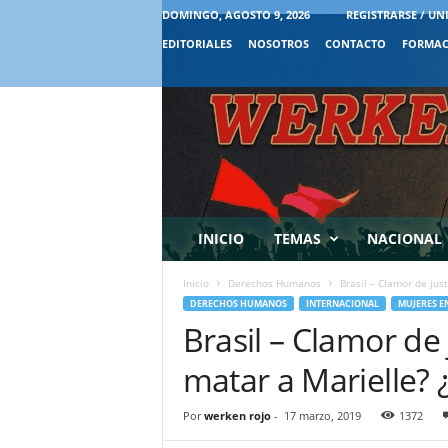
DOMINGO, AGOSTO 9, 2026
REGISTRARSE / UN
EDITORIALES
NOSOTROS
CONTACTO
FORMAC
INICIO
TEMAS
NACIONAL
Inicio
Derechos Humanos
Brasil – Clamor de just
DERECHOS HUMANOS
INTERNACIONAL
MUJERES E
Brasil – Clamor de
matar a Marielle? 
Por
werken rojo
-
17 marzo, 2019
1372