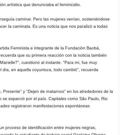
ón artística que denunciaba el feminicidio.
nseguía caminar. Pero las mujeres venían, sosteniéndose
cer la caminata. Es una noticia que nos paralizó a todas
Partida Feminista e integrante de la Fundación Baobá,
recuerda que su primera reacción con la noticia también
arielle?”, cuestionó al instante. “Para mi, fue muy
l día, en aquella coyuntura, todo cambió”, recuerda
le, Presente” y “Dejen de matarnos” en los alrededores de la
se esparció por el país. Capitales como São Paulo, Rio
iudades registraron manifestaciones espontáneas
 un proceso de identificación entre mujeres negras,
ecuerda la estudiante de trabajo social Geslaine Oliveira,