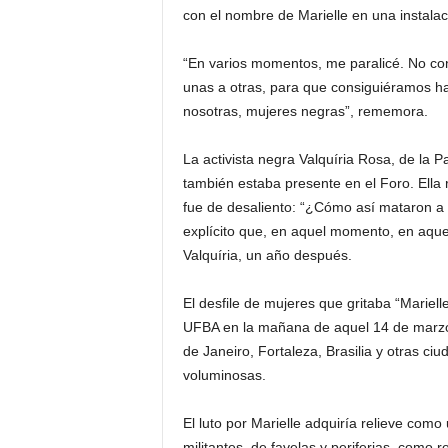
con el nombre de Marielle en una instalaci
“En varios momentos, me paralicé. No co
unas a otras, para que consiguiéramos ha
nosotras, mujeres negras”, rememora.
La activista negra Valquíria Rosa, de la 
también estaba presente en el Foro. Ella 
fue de desaliento: “¿Cómo así mataron a M
explícito que, en aquel momento, en aque
Valquíria, un año después.
El desfile de mujeres que gritaba “Mariel
UFBA en la mañana de aquel 14 de marzo 
de Janeiro, Fortaleza, Brasilia y otras c
voluminosas.
El luto por Marielle adquiría relieve como
militantes, de favelas y periferias, como r